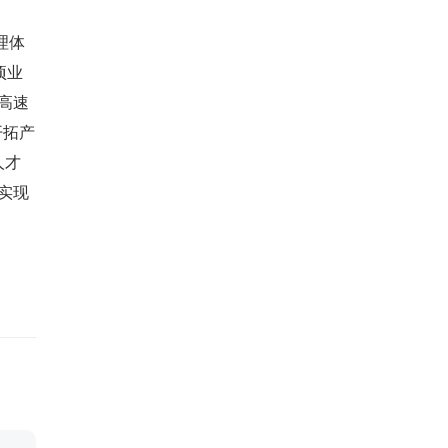
理体
项业
高速
开拓产
人才
实现