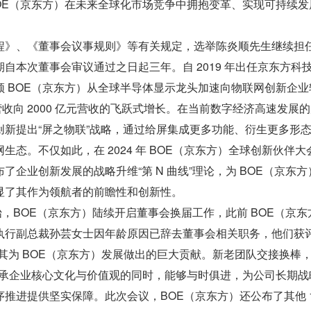
BOE（京东方）在未来全球化市场竞争中拥抱变革、实现可持续发
程》、《董事会议事规则》等有关规定，选举陈炎顺先生继续担
自本次董事会审议通过之日起三年。自 2019 年出任京东方科
领 BOE（京东方）从全球半导体显示龙头加速向物联网创新企业
元营收向 2000 亿元营收的飞跃式增长。在当前数字经济高速发展
创新提出“屏之物联”战略，通过给屏集成更多功能、衍生更多形
生态。不仅如此，在 2024 年 BOE（京东方）全球创新伙伴大
了企业创新发展的战略升维“第 N 曲线”理论，为 BOE（京东方
显了其作为领航者的前瞻性和创新性。
开始，BOE（京东方）陆续开启董事会换届工作，此前 BOE（京东
执行副总裁孙芸女士因年龄原因已辞去董事会相关职务，他们获评
其为 BOE（京东方）发展做出的巨大贡献。新老团队交接换棒
在传承企业核心文化与价值观的同时，能够与时俱进，为公司长期战
推进提供坚实保障。此次会议，BOE（京东方）还公布了其他 1