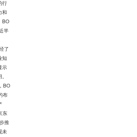
的行
力和
BO
近半
经了
业知
显示
用。
，BO
的布
产
京东
步推
现未