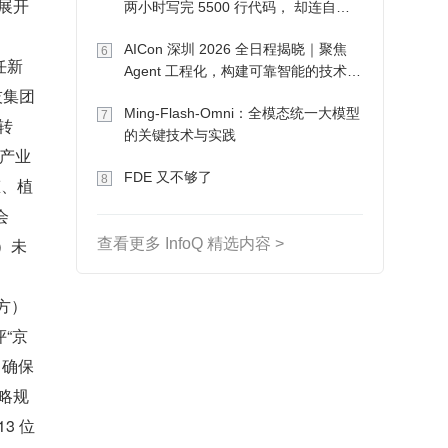
展开
两小时写完 5500 行代码， 却连自己
写的游戏都玩不了
AICon 深圳 2026 全日程揭晓｜聚焦
6
任新
Agent 工程化，构建可靠智能的技术路
技集团
径
Ming-Flash-Omni：全模态统一大模型
7
转
的关键技术与实践
的产业
FDE 又不够了
8
态、植
会
）未
查看更多 InfoQ 精选内容 >
方）
“京
，确保
略规
3 位