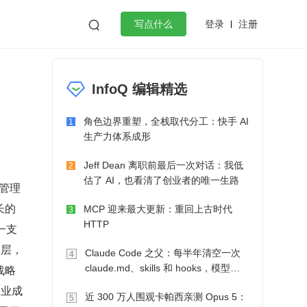
登录
注册

写点什么
团
效工作
数据库
Python
音视频
InfoQ 编辑精选
golang
微服务架构
flutter
角色边界重塑，全栈取代分工：快手 AI
1
生产力体系成形
Jeff Dean 离职前最后一次对话：我低
2
估了 AI，也看清了创业者的唯一生路
届管理
长的
MCP 迎来最大更新：重回上古时代
3
HTTP
一支
理层，
Claude Code 之父：每半年清空一次
4
战略
claude.md、skills 和 hooks，模型自
己会想办法
企业成
近 300 万人围观卡帕西亲测 Opus 5：
5