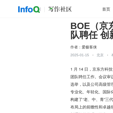
首页
BOE（
移动开发
Java
开源
架构
O
队聘任 
前端
AI
大数据
团队管理
查看更多

作者：
爱极客侠
2025-01-15
北京
1 月 14 日，京东
团队聘任工作。会议审
选举，以及公司高级管
专业化、年轻化、国际化
构建了“老、中、青”三
布局上的前瞻性和卓越