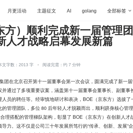
全部标签

月更活动
主题征文
AI
golang
京东方）顺利完成新一届管理
penHarmony
算法
学习方法
Web3.0
高
创新人才战略启幕发展新篇
程序员
运维
深度思考
低代码
redis
本文字数：2013 字
阅读完需：约 7 分钟
方科技集团在北京召开第十一届董事会第一次会议，圆满完成了新一
议并通过了多项重要议案，涵盖第十一届董事会董事长、副董事
理人员的聘任等。经审慎地研讨和表决，BOE（京东方）选拔了
的管理团队，多位 80 后年轻人才脱颖而出，顺利跻身核心管
代合理搭配的管理梯队架构，彰显了 BOE（京东方）在创新人才
领导力。这不仅是公司三十年发展所笃行的“传承、创新、发展”