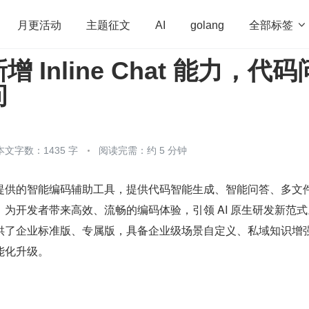
全部标签

月更活动
主题征文
AI
golang
 Inline Chat 能力，代码
penHarmony
算法
学习方法
Web3.0
高
问
程序员
运维
深度思考
低代码
redis
本文字数：1435 字
阅读完需：约 5 分钟
提供的智能编码辅助工具，提供代码智能生成、智能问答、多文
为开发者带来高效、流畅的编码体验，引领 AI 原生研发新范式
供了企业标准版、专属版，具备企业级场景自定义、私域知识增
能化升级。