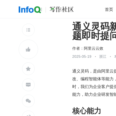
首页
通义灵码新增
移动开发
Java
开源
架构
O

题即时提
前端
AI
大数据
团队管理
查看更多

作者：
阿里云云效

2025-05-19
浙江

通义灵码，是由阿里云
改、编程智能体等能力，

时，我们为企业客户提
能力，助力企业研发智

核心能力