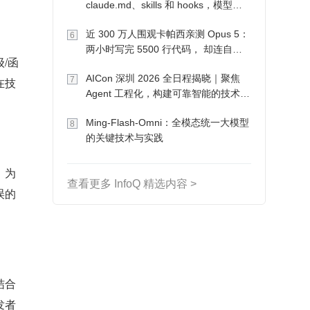
claude.md、skills 和 hooks，模型自
己会想办法
近 300 万人围观卡帕西亲测 Opus 5：
6
两小时写完 5500 行代码， 却连自己
/函
写的游戏都玩不了
AICon 深圳 2026 全日程揭晓｜聚焦
7
在技
Agent 工程化，构建可靠智能的技术路
径
Ming-Flash-Omni：全模态统一大模型
8
的关键技术与实践
，为
查看更多 InfoQ 精选内容 >
误的
结合
发者