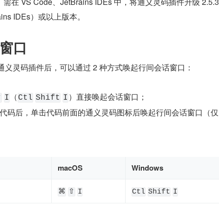
VS Code、JetBrains IDEs 中，将通义灵码插件升级 2.5.
Brains IDEs）或以上版本。
窗口
安装通义灵码插件后，可以通过 2 种方式唤起行间会话窗口：
（
）直接唤起会话窗口；
⇧
I
Ctl
Shift
I
代码后，单击代码前面的通义灵码图标后唤起行间会话窗口（仅 J
macOS
Windows
⌘
⇧
I
Ctl
Shift
I