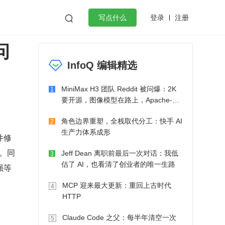
登录
注册

写点什么
问
效工作
数据库
Python
音视频
InfoQ 编辑精选
golang
微服务架构
flutter
MiniMax H3 团队 Reddit 被问爆：2K
1
要开源，图像模型在路上，Apache-2.0
也在考虑了
角色边界重塑，全栈取代分工：快手 AI
2
生产力体系成形
件修
。同
Jeff Dean 离职前最后一次对话：我低
3
估了 AI，也看清了创业者的唯一生路
强等
MCP 迎来最大更新：重回上古时代
4
HTTP
Claude Code 之父：每半年清空一次
5