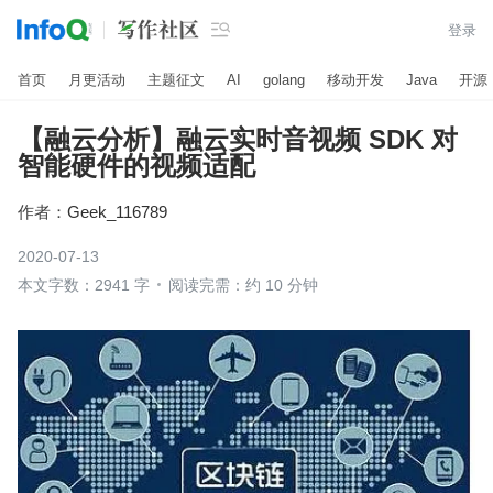

登录
首页
月更活动
主题征文
AI
golang
移动开发
Java
开源
【融云分析】融云实时音视频 SDK 对
智能硬件的视频适配
作者：
Geek_116789
2020-07-13
本文字数：2941 字
阅读完需：约 10 分钟