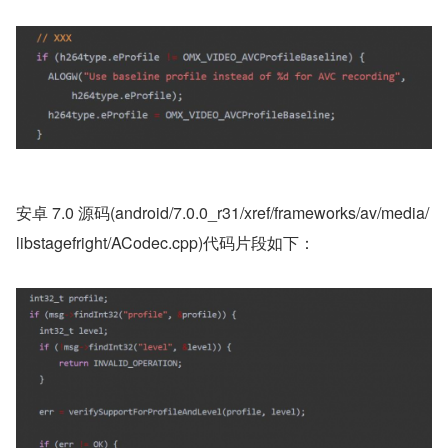
安卓 7.0 源码(android/7.0.0_r31/xref/frameworks/av/media/
libstagefright/ACodec.cpp)代码片段如下：