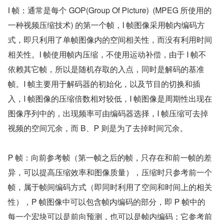
I 帧：通常是每个 GOP(Group Of Picture)  (MPEG 所使用的
一种视频压缩技术) 的第一个帧，I 帧图像采用帧内编码方
式，即只利用了单帧图像内的空间相关性，而没有利用时间
相关性。I 帧使用帧内压缩，不使用运动补偿，由于 I 帧不
依赖其它帧，所以是随机存取的入点，同时是解码的基准
帧。I 帧主要用于解码器的初始化，以及节目的切换和插
入，I 帧图像的压缩倍数相对较低，I 帧图像是周期性出现在
图像序列中的，出现频率可由编码器选择，I 帧压缩可去掉
视频的空间冗余，而 B、P 则是为了去掉时间冗余。
P 帧：向前参考帧（第一帧之后的帧，只存在和前一帧的差
异，可以提高压缩效率和图像质量），压缩时只参考前一个
帧，属于帧间编码方式（即同时利用了空间和时间上的相关
性），P 帧图像中可以包含帧内编码的部分，即 P 帧中的
每一个宏块可以是前向预测，也可以是帧内编码；它参考前