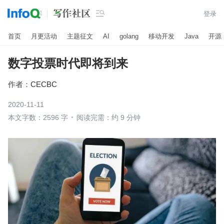

登录
首页
月更活动
主题征文
AI
golang
移动开发
Java
开源
数字投票时代即将到来
作者：
CECBC
2020-11-11
本文字数：2596 字
阅读完需：约 9 分钟