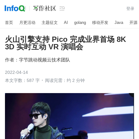

登录
首页
月更活动
主题征文
AI
golang
移动开发
Java
开源
火山引擎支持 Pico 完成业界首场 8K
3D 实时互动 VR 演唱会
作者：
字节跳动视频云技术团队
2022-04-14
本文字数：587 字
阅读完需：约 2 分钟