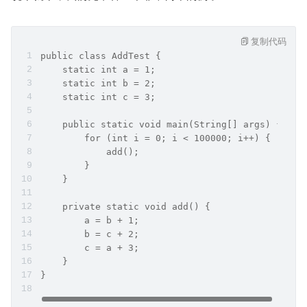
复制代码
public class AddTest {
    static int a = 1;
    static int b = 2;
    static int c = 3;
    public static void main(String[] args) {
        for (int i = 0; i < 100000; i++) {
            add();
        }
    }
    private static void add() {
        a = b + 1;
        b = c + 2;
        c = a + 3;
    }
}