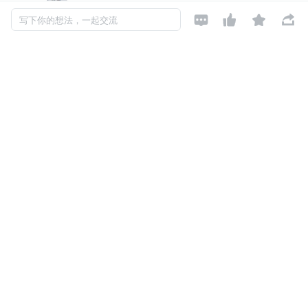




写下你的想法，一起交流
Condition (function or variable) ：条件（函数或变量）。条
件为 Flase 的时候，才会跳出 While 循环，否则一直执行 
While 控制器下的样例。
3 种条件：
不填（空）：当 While 控制器下最后一个样例执行失败
后 跳出循环
LAST ：当 While 控制器下最后一个样例执行失败后 跳
出循环，如果 While 控制器 前一个样例执行失败，则不