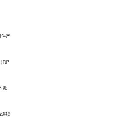
间件产
（RP
的数
括连续