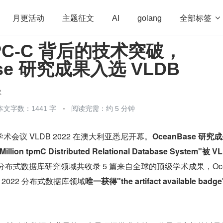
全部标签

月更活动
主题征文
AI
golang
 TPC-C 背后的技术突破，
penHarmony
算法
学习方法
Web3.0
高
ase 研究成果入选 VLDB
程序员
运维
深度思考
低代码
redis
库
本文字数：1441 字
阅读完需：约 5 分钟
会议 VLDB 2022 在澳大利亚悉尼开幕。
OceanBase 研究
illion tpmC Distributed Relational Database System"被 V
分布式数据库研究领域共收录 5 篇来自全球的顶级学术成果，Oce
B 2022 分布式数据库领域
唯一获得"the artifact available badg