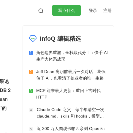
登录
注册

写点什么
效工作
数据库
Python
音视频
InfoQ 编辑精选
golang
微服务架构
flutter
角色边界重塑，全栈取代分工：快手 AI
1
生产力体系成形
Jeff Dean 离职前最后一次对话：我低
2
估了 AI，也看清了创业者的唯一生路
成果论
LDB 2
MCP 迎来最大更新：重回上古时代
3
HTTP
an
e"的
Claude Code 之父：每半年清空一次
4
claude.md、skills 和 hooks，模型自
己会想办法
近 300 万人围观卡帕西亲测 Opus 5：
5