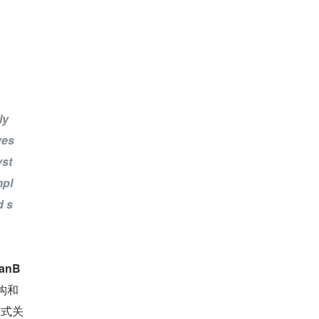
y 
es 
yst
mpl
d s
anB
构和
布式关