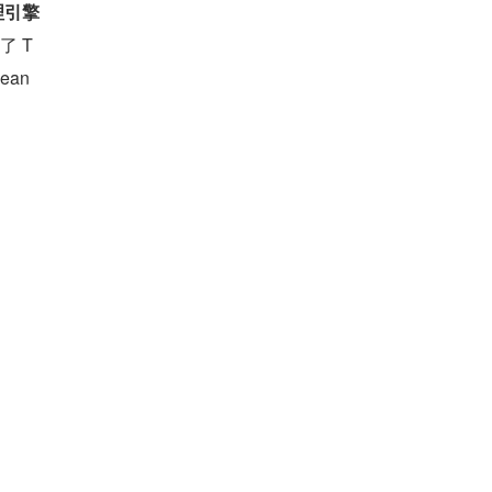
理引擎
了 T
ean