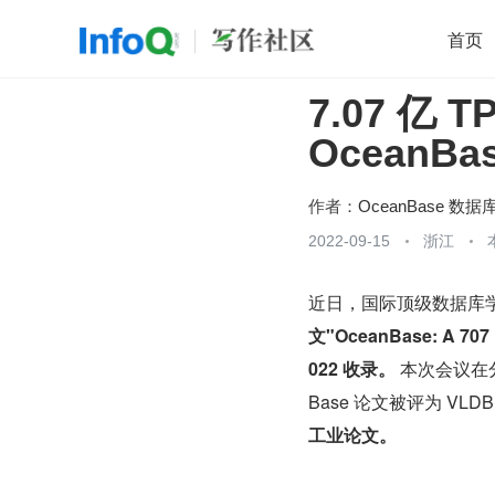
首页
7.07 亿
移动开发
Java
开源
架构
O
OceanB
前端
AI
大数据
团队管理
查看更多

作者：
OceanBase 数据
2022-09-15
浙江
近日，国际顶级数据库学术
文"OceanBase: A 707 M
022 收录。
 本次会议在
Base 论文被评为 VLD
工业论文。