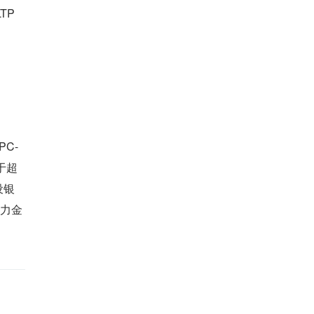
P 
PC-
于超
设银
助力金