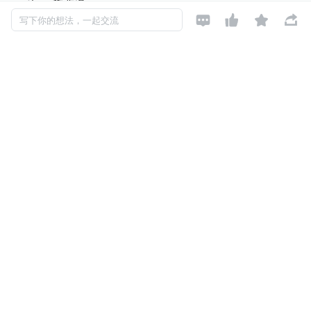
以 GPTs 为代表的 AI Agent 只是玩具？揭秘真实可用 AI 




写下你的想法，一起交流
智能体长什么样
AI Agent 应用落地前半场，属于企服软件厂商推出的平
台级 AI 智能体
文/王吉伟
OpenAI 在首届开发者大会上推出了 GPTs 和 Assitant AP
I，不仅改写了 AI Agent 的构建范式，也把 AI 智能体的应用
推向一个新高潮。
GPTs 和 GPT 商店，使得用户无需编码通过自然语言就能
创建并拥有多个专属私人助理，且可以如在苹果应用商店一
样在 GPT 商店出售和购买这些专属助理。
这意味着，人人都能构建 Agent 的时代已然到来，Agent 无
处不在的序幕也已拉开。
OpenAI 开发者大会之后，几个月前曾把生成式 AI 比作“图