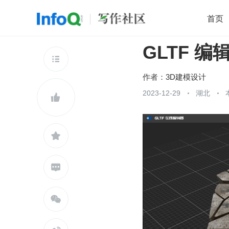
首页
GLTF 
移动开发
Java
开源
架构
O

前端
AI
大数据
团队管理
作者：
3D建模设计
查看更多
2023-12-29
湖北




