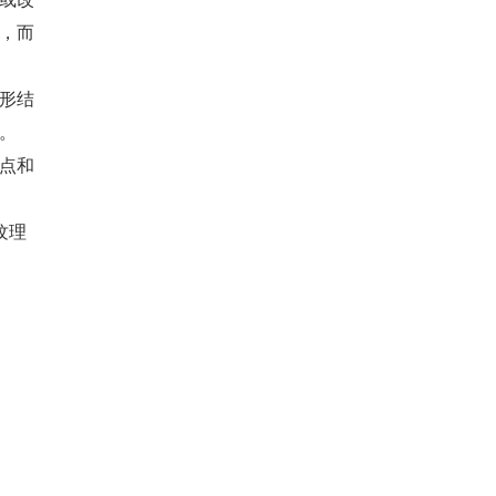
，而
形结
。
点和
纹理