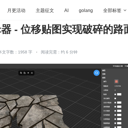
全部标签

月更活动
主题征文
AI
golang
编辑器 - 位移贴图实现破碎的路
penHarmony
算法
学习方法
Web3.0
高
程序员
运维
深度思考
低代码
redis
本文字数：1958 字
阅读完需：约 6 分钟