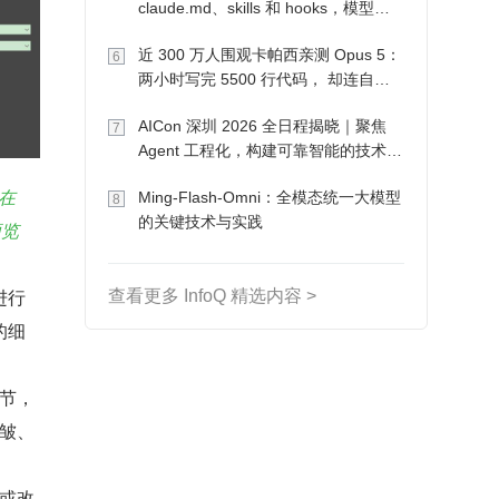
claude.md、skills 和 hooks，模型自
己会想办法
近 300 万人围观卡帕西亲测 Opus 5：
6
两小时写完 5500 行代码， 却连自己
写的游戏都玩不了
AICon 深圳 2026 全日程揭晓｜聚焦
7
Agent 工程化，构建可靠智能的技术路
径
型在
Ming-Flash-Omni：全模态统一大模型
8
的关键技术与实践
预览
进行
查看更多 InfoQ 精选内容 >
的细
节，
皱、
或改