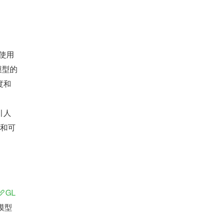
使用
模型的
度和
引人
真和可
GL
模型