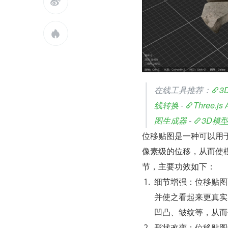


在线工具推荐：
3
线转换
 - 
Three.
图生成器
 - 
3D模
位移贴图是一种可以用
像素级的位移，从而使
节，主要功效如下：
细节增强：位移贴图
并使之看起来更真实
凹凸、皱纹等，从而
形状改变：位移贴图