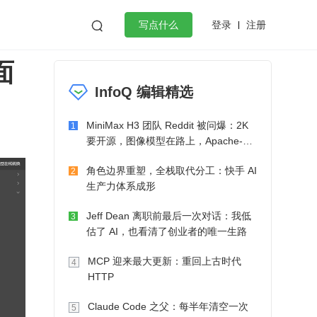
登录
注册

写点什么
面
效工作
数据库
Python
音视频
InfoQ 编辑精选
golang
微服务架构
flutter
MiniMax H3 团队 Reddit 被问爆：2K
1
要开源，图像模型在路上，Apache-2.0
也在考虑了
角色边界重塑，全栈取代分工：快手 AI
2
生产力体系成形
Jeff Dean 离职前最后一次对话：我低
3
估了 AI，也看清了创业者的唯一生路
MCP 迎来最大更新：重回上古时代
4
HTTP
Claude Code 之父：每半年清空一次
5