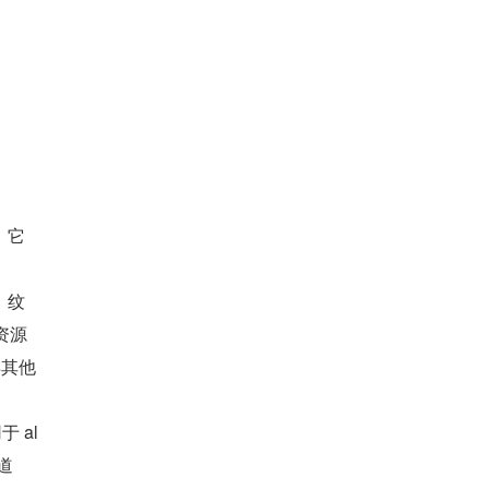
。它
。
，纹
资源
得其他
 al
道