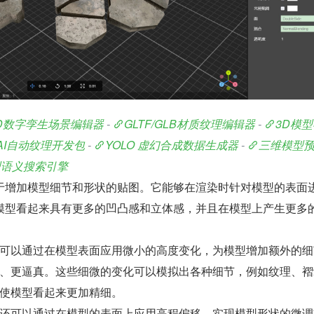
D数字孪生场景编辑器
 - 
GLTF/GLB材质纹理编辑器
 - 
3D模
js AI自动纹理开发包
 - 
YOLO 虚幻合成数据生成器
 - 
三维模型
型语义搜索引擎
于增加模型细节和形状的贴图。它能够在渲染时针对模型的表面
模型看起来具有更多的凹凸感和立体感，并且在模型上产生更多
可以通过在模型表面应用微小的高度变化，为模型增加额外的细
、更逼真。这些细微的变化可以模拟出各种细节，例如纹理、褶
使模型看起来更加精细。
还可以通过在模型的表面上应用高程偏移，实现模型形状的微调