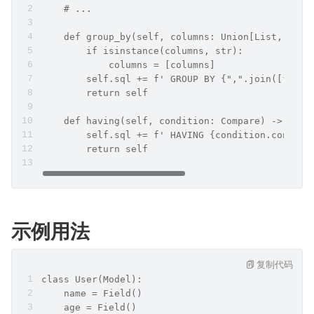
    # ...
    def group_by(self, columns: Union[List, str]
        if isinstance(columns, str):
            columns = [columns]
        self.sql += f' GROUP BY {",".join([f"`{x
        return self
    def having(self, condition: Compare) -> "Que
        self.sql += f' HAVING {condition.conditi
        return self
示例用法
复制代码
class User(Model):
    name = Field()
    age = Field()