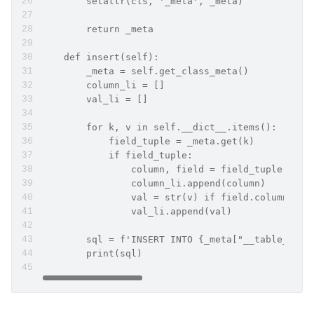
        setattr(cls, '_meta', _meta)
        return _meta
    def insert(self):
        _meta = self.get_class_meta()
        column_li = []
        val_li = []
        for k, v in self.__dict__.items():
            field_tuple = _meta.get(k)
            if field_tuple:
                column, field = field_tuple
                column_li.append(column)
                val = str(v) if field.column_typ
                val_li.append(val)
        sql = f'INSERT INTO {_meta["__table__"]}
        print(sql)