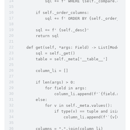
            sql += f' WHERE {self._compare.condi
        if self._order_columns:
            sql += f' ORDER BY {self._order_colu
        sql += f' {self._desc}'
        return sql
    def get(self, *args: Field) -> List[Model]:
        sql = self._get()
        table = self._meta['__table__']
        column_li = []
        if len(args) > 0:
            for field in args:
                column_li.append(f'`{field.name}
        else:
            for v in self._meta.values():
                if type(v) == tuple and isinstan
                    column_li.append(f'`{v[0]}`'
        columns = ",".join(column_li)