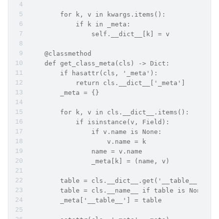
        for k, v in kwargs.items():
            if k in _meta:
                self.__dict__[k] = v
    @classmethod
    def get_class_meta(cls) -> Dict:
        if hasattr(cls, '_meta'):
            return cls.__dict__['_meta']
        _meta = {}
        for k, v in cls.__dict__.items():
            if isinstance(v, Field):
                if v.name is None:
                    v.name = k
                name = v.name
                _meta[k] = (name, v)
        table = cls.__dict__.get('__table__')
        table = cls.__name__ if table is None el
        _meta['__table__'] = table