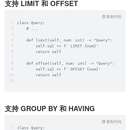
支持 LIMIT 和 OFFSET
复制代码
class Query:
    # ...
    def limit(self, num: int) -> "Query":
        self.sql += f' LIMIT {num}'
        return self
    def offset(self, num: int) -> "Query":
        self.sql += f' OFFSET {num}'
        return self
支持 GROUP BY 和 HAVING
复制代码
class Query: