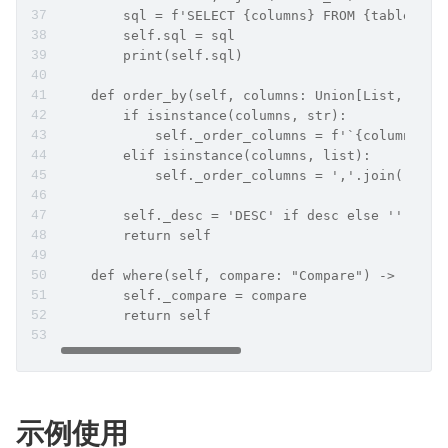
        sql = f'SELECT {columns} FROM {table} {s
        self.sql = sql
        print(self.sql)
    def order_by(self, columns: Union[List, str]
        if isinstance(columns, str):
            self._order_columns = f'`{columns}`'
        elif isinstance(columns, list):
            self._order_columns = ','.join([f'`{
        self._desc = 'DESC' if desc else ''
        return self
    def where(self, compare: "Compare") -> "Quer
        self._compare = compare
        return self
示例使用