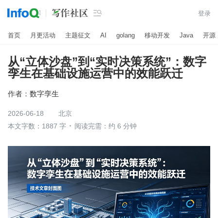

登录
首页
月更活动
主题征文
AI
golang
移动开发
Java
开源
从“立体沙盘”到“实时决策系统”：数字
孪生在基础设施运营中的效能跃迁
作者：
数字孪生
2026-06-18
北京
本文字数：1887 字
阅读完需：约 6 分钟