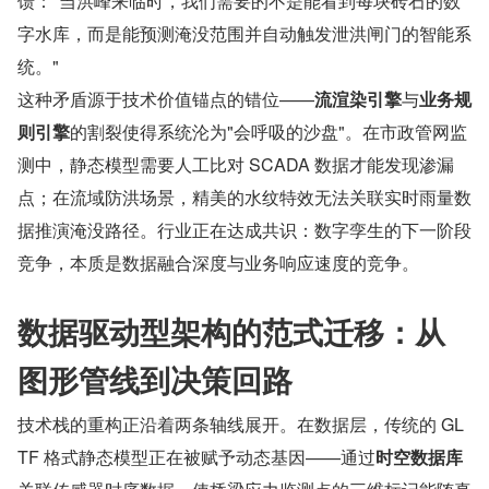
馈："当洪峰来临时，我们需要的不是能看到每块砖石的数
字水库，而是能预测淹没范围并自动触发泄洪闸门的智能系
统。"
这种矛盾源于技术价值锚点的错位——
流渲染引擎
与
业务规
则引擎
的割裂使得系统沦为"会呼吸的沙盘"。在市政管网监
测中，静态模型需要人工比对 SCADA 数据才能发现渗漏
点；在流域防洪场景，精美的水纹特效无法关联实时雨量数
据推演淹没路径。行业正在达成共识：数字孪生的下一阶段
竞争，本质是数据融合深度与业务响应速度的竞争。
数据驱动型架构的范式迁移：从
图形管线到决策回路
技术栈的重构正沿着两条轴线展开。在数据层，传统的 GL
TF 格式静态模型正在被赋予动态基因——通过
时空数据库