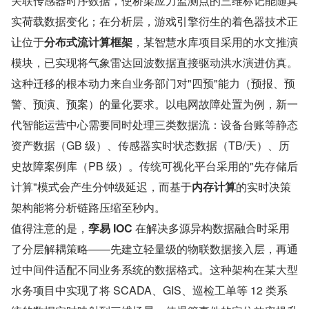
关联传感器时序数据，使桥梁应力监测点的三维标记能随真
实荷载数据变化；在分析层，游戏引擎衍生的着色器技术正
让位于
分布式流计算框架
，某智慧水库项目采用的水文推演
模块，已实现将气象雷达回波数据直接驱动洪水演进仿真。
这种迁移的根本动力来自业务部门对"四预"能力（预报、预
警、预演、预案）的量化要求。以电网故障处置为例，新一
代智能运营中心需要同时处理三类数据流：设备台账等静态
资产数据（GB 级）、传感器实时状态数据（TB/天）、历
史故障案例库（PB 级）。传统可视化平台采用的"先存储后
计算"模式会产生分钟级延迟，而基于
内存计算
的实时决策
架构能将分析链路压缩至秒内。
值得注意的是，
孪易 IOC 
在解决多源异构数据融合时采用
了分层解耦策略——先建立轻量级的物联数据接入层，再通
过中间件适配不同业务系统的数据格式。这种架构在某大型
水务项目中实现了将 SCADA、GIS、巡检工单等 12 类系