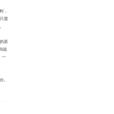
时，
只需
。
的原
和战
。一
台。