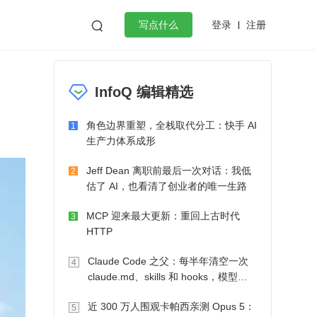
登录
注册

写点什么
效工作
数据库
Python
音视频
InfoQ 编辑精选
golang
微服务架构
flutter
角色边界重塑，全栈取代分工：快手 AI
1
生产力体系成形
Jeff Dean 离职前最后一次对话：我低
2
估了 AI，也看清了创业者的唯一生路
MCP 迎来最大更新：重回上古时代
3
HTTP
Claude Code 之父：每半年清空一次
4
claude.md、skills 和 hooks，模型自
己会想办法
近 300 万人围观卡帕西亲测 Opus 5：
5