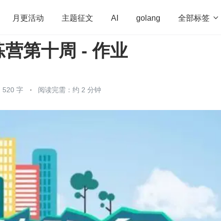
全部标签

月更活动
主题征文
AI
golang
营第十周 - 作业
penHarmony
算法
学习方法
Web3.0
高
程序员
运维
深度思考
低代码
redis
520 字
阅读完需：约 2 分钟