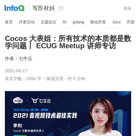

登录
首页
月更活动
主题征文
AI
golang
移动开发
Java
开源
Cocos 大表姐：所有技术的本质都是数
学问题丨 ECUG Meetup 讲师专访
作者：
七牛云
2021-06-17
本文字数：1656 字
阅读完需：约 5 分钟