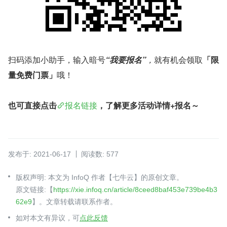
扫码添加小助手，输入暗号
“我要报名”
，
就有机会领取
「限
量免费门票」
哦！
也可直接点击
报名链接
，了解更多活动详情+报名～
发布于: 2021-06-17
阅读数: 577
版权声明: 本文为 InfoQ 作者【七牛云】的原创文章。
原文链接:【
https://xie.infoq.cn/article/8ceed8baf453e739be4b3
62e9
】。文章转载请联系作者。
如对本文有异议，可
点此反馈