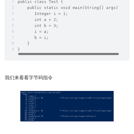
public class Test {
    public static void main(String[] args) {
       Integer i = 1;
       int a = 2;
       int b = 3;
       i = a;
       b = i;
    }
}
我们来看看字节码指令