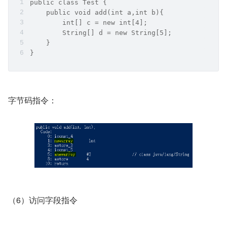
public class Test {
    public void add(int a,int b){
        int[] c = new int[4];
        String[] d = new String[5];
    }
}
字节码指令：
（6）访问字段指令