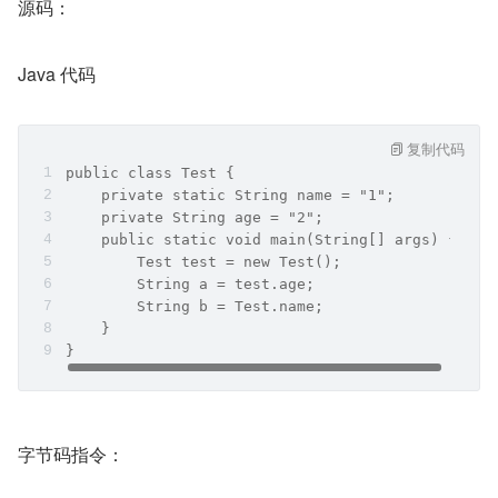
源码：
Java 代码
复制代码
public class Test {
    private static String name = "1";
    private String age = "2";
    public static void main(String[] args) {
        Test test = new Test();
        String a = test.age;
        String b = Test.name;
    }
}
字节码指令：