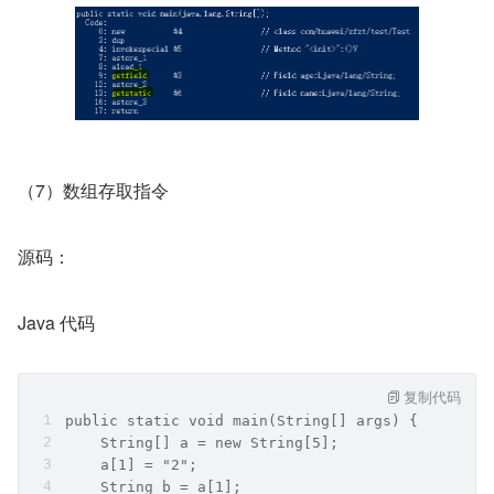
（7）数组存取指令
源码：
Java 代码
复制代码
public static void main(String[] args) {
    String[] a = new String[5];
    a[1] = "2";
    String b = a[1];