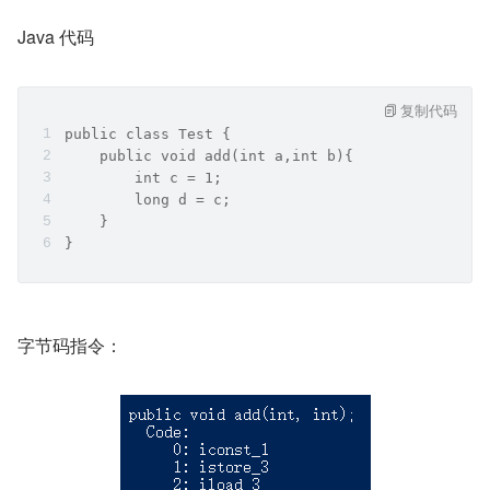
Java 代码
复制代码
public class Test {
    public void add(int a,int b){
        int c = 1;
        long d = c;
    }
}
字节码指令：