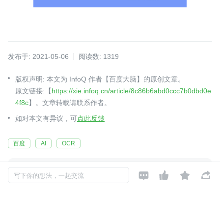
发布于: 2021-05-06
阅读数: 1319
版权声明: 本文为 InfoQ 作者【百度大脑】的原创文章。
原文链接:【
https://xie.infoq.cn/article/8c86b6abd0ccc7b0dbd0e
4f8c
】。文章转载请联系作者。
如对本文有异议，可
点此反馈
百度
AI
OCR




写下你的想法，一起交流
百度大脑
关注

用科技让复杂的世界更简单
2020-07-15 加入
百度大脑是百度技术多年积累和业务实践的集大成，包括视觉、语音、
自然语言处理、知识图谱、深度学习等 AI 核心技术和 AI 开放平台。 即