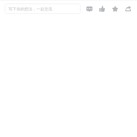
端点
：
/api/v1/media/import




写下你的想法，一起交流
漏洞
：该服务会获取并执行来自所提供 URL 的 JavaScr
ipt 代码。
这不仅仅是一个简单的 SSRF 漏洞——它是一个完整的 Ja
vaScript 执行环境，可以向内部系统发起请求。FINISHED
CSD0tFqvECLokhw9aBeRqopJDR93OU7WxHE+knUD6
TOvmnfWN6uCuddCjtufF+hF2jouacImTmVBf2/bxUASPj8/
Os6EaW6ZoowtW6wnpAPGVS8BPvKS7nZJb7dcM1KH2
0Lg9mlpdfQzuYDbWmntYg==更多精彩内容 请关注我的个
人公众号 公众号（办公 AI 智能小助手）对网络安全、黑客
技术感兴趣的朋友可以关注我的安全公众号（网络安全技术
点滴分享）
公众号二维码