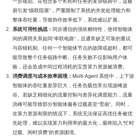
一步规划。在包含多个长耗时任务的复杂链路中，这极
易引发“级联阻塞”，严重限制了系统的并发处理能力和
整体吞吐量，导致协作效率低下，系统难以扩展。
系统可用性挑战：
同
步通信的强依赖特性，使得智能体
间的调用关系如同“串联电路”，且通常缺乏可靠的重试
与容错机制。任何一个智能体节点的故
障或超时，都可
能导致整个任务链路
中断。任务失败不仅影响用户体
验，还会造成中间过程消耗的宝贵算力资源被浪费。
消费调度与成本效率困境：
Multi-Agent 系统中，上下游
智能体的吞吐量差异巨大，任务负载也常出现波峰波
谷。若缺乏精细化的流量控制与差异化调度能力，流量
洪峰可能导致部分智能体服务过载甚至“雪崩”。同时，
在算力资源有限的情况下，系统无法保证高优任务被优
先处理，难以实现算力利用率的最大化，最终陷入“忙时
过载、闲时浪费”的资源困境。