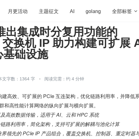
全部标签

月更活动
主题征文
AI
golang
s 推出集成时分复用功能的
penHarmony
算法
学习方法
Web3.0
高
.0 交换机 IP 助力构建可扩展 A
程序员
运维
深度思考
低代码
redis
心基础设施
本文字数：1364 字
阅读完需：约 4 分钟
建高效、可扩展的 PCIe 互连架构，优化链路利用率，并降低
 集群和高性能计算网络的纵向扩展与横向扩展。
高效数据传输，适用于 AI、云和 HPC 系统
升链路利用率，简化架构，支持可扩展的解耦与池化计算
s 业界领先的 PCIe IP 产品组合，覆盖交换机、控制器、重定时器