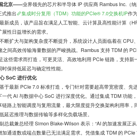
，中国北京——
业界领先的芯片和半导体 IP 供应商 Rambus Inc.（
正式推出
集成时分复用（TDM）功能的PCIe® 7.0交换机IP
作
合的最新成员，该产品旨在满足人工智能、云计算及高性能计算（H
扩展性日益增长的需求。
模的不断扩大与架构复杂度不断提升，系统设计人员面临着在 CPU、
储之间高效传输海量数据的严峻挑战。Rambus 支持 TDM 的 PCIe
助满足这些需求而打造，可更灵活、高效地利用 PCIe 链路，支持新
同时保持低延迟与确定性性能。
心 SoC 进行优化
IP 基于最新 PCIe 7.0 标准打造，专门针对需要超高带宽密度、先
代 AI 与数据中心 SoC 进行深度优化。通过集成 TDM 功能
享链路上智能调度与复用流量，最大限度提升交换架构利用率，
练到低延迟推理与数据传输等多样化负载场景。
级副总裁兼总经理 Simon Blake-Wilson 表示：“AI 的加速发展正
通道数或端点数量已无法满足需求。凭借集成 TDM 的 PCIe 7.