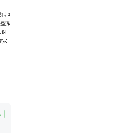
借 3
集型系
实时
带宽
注