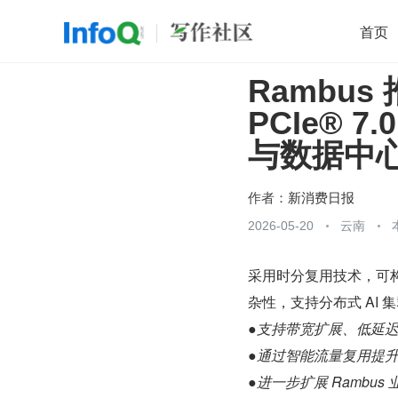
首页
Rambu
移动开发
Java
开源
架构
O
PCIe® 7
前端
AI
大数据
团队管理
与数据中
查看更多

作者：
新消费日报
2026-05-20
云南
采用时分复用技术，可构
杂性，支持分布式 AI
●支持带宽扩展、低延迟及
●通过智能流量复用提
●进一步扩展 Rambu