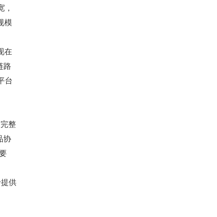
宽，
规模
体现在
链路
平台
s 完整
品协
要
于提供