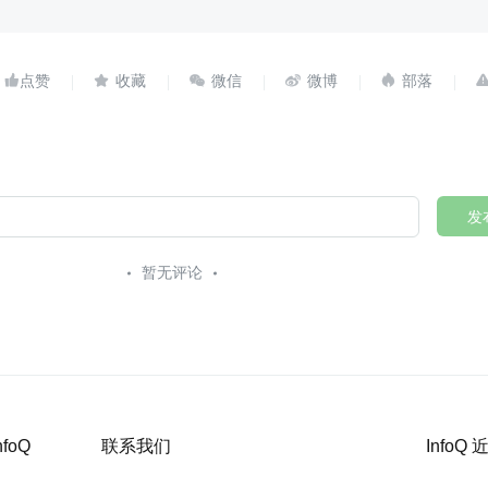





发
暂无评论
nfoQ
联系我们
InfoQ
关于我们
内容投稿：editors@geekbang.com
北京 · QC