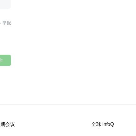

布
 近期会议
全球 InfoQ
on 全球软件开发大会 2026.4.16-18
InfoQ En