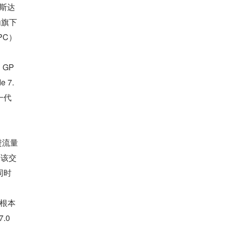
纳斯达
为旗下
PC）
GP
 7.
一代
进流量
，该交
同时
从根本
0 