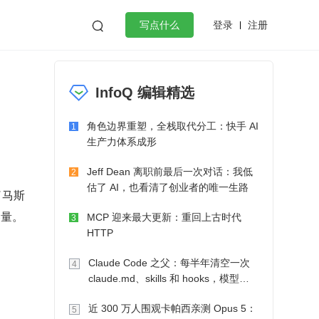
登录
注册

写点什么
效工作
数据库
Python
音视频
InfoQ 编辑精选
golang
微服务架构
flutter
角色边界重塑，全栈取代分工：快手 AI
1
生产力体系成形
Jeff Dean 离职前最后一次对话：我低
2
估了 AI，也看清了创业者的唯一生路
了马斯
容量。
MCP 迎来最大更新：重回上古时代
3
HTTP
Claude Code 之父：每半年清空一次
4
claude.md、skills 和 hooks，模型自
己会想办法
近 300 万人围观卡帕西亲测 Opus 5：
5