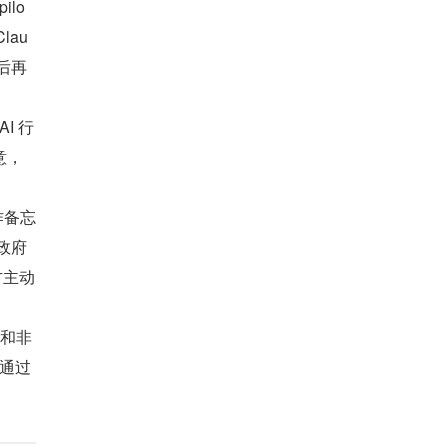
ilo
lau
然后再
AI 行
意，
作备忘
式政府
方主动
东和非
非通过