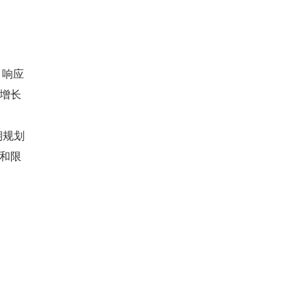
，响应
求增长
规划 
队和限
。