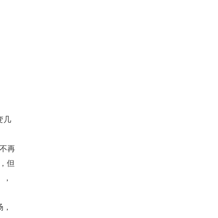
变几
经不再
多，但
），
场，