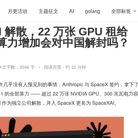
全部标签

月更活动
主题征文
AI
golang
I 解散，22 万张 GPU 租给
penHarmony
算法
学习方法
Web3.0
高
e，算力增加会对中国解封吗？
程序员
运维
深度思考
低代码
redis
本文字数：3046 字
阅读完需：约 10 分钟
几乎没有人预见到的事情：Anthropic 与 SpaceX 签约，拿下
 1 的全部算力 —— 超过 22 万张 NVIDIA GPU、300 兆瓦电力
 作为独立公司解散，并入 SpaceX 更名为 SpaceXAI。