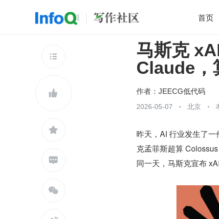
首页
马斯克 xA
移动开发
Java
开源
架构
O

Claud
前端
AI
大数据
团队管理
查看更多

作者：
JEECG低代码

2026-05-07
北京

昨天，AI 行业发生了一件
克孟菲斯超算 Colossus

同一天，马斯克宣布 xAI
