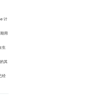
e 计
期用 
在生
成的其
已经