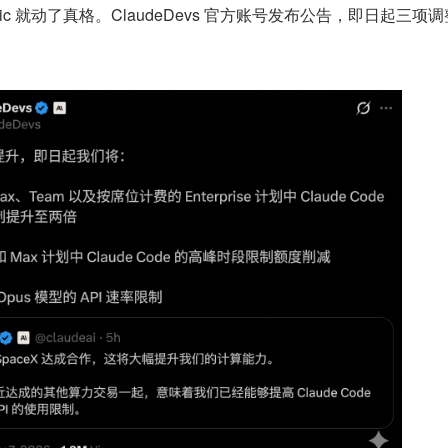
pic 就动了真格。ClaudeDevs 官方账号发布公告，即日起三项