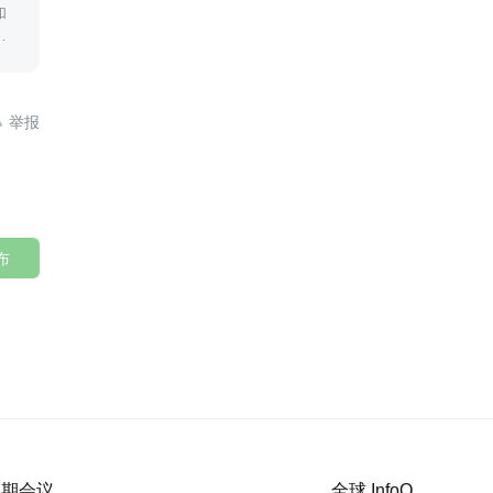
和
新

布
 近期会议
全球 InfoQ