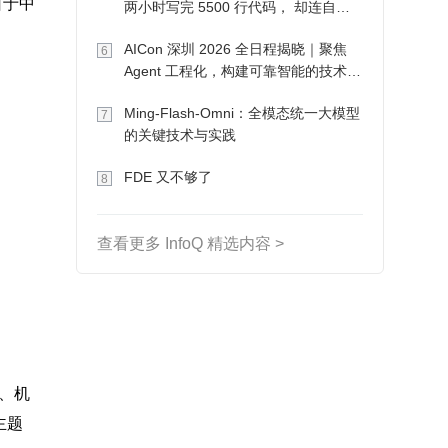
 日于中
两小时写完 5500 行代码， 却连自己
写的游戏都玩不了
AICon 深圳 2026 全日程揭晓｜聚焦
6
Agent 工程化，构建可靠智能的技术路
径
Ming-Flash-Omni：全模态统一大模型
7
的关键技术与实践
FDE 又不够了
8
查看更多 InfoQ 精选内容 >
析、机
主题