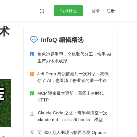
登录
注册

写点什么
术
效工作
数据库
Python
音视频
InfoQ 编辑精选
golang
微服务架构
flutter
角色边界重塑，全栈取代分工：快手 AI
1
生产力体系成形
Jeff Dean 离职前最后一次对话：我低
2
估了 AI，也看清了创业者的唯一生路
MCP 迎来最大更新：重回上古时代
3
HTTP
Claude Code 之父：每半年清空一次
4
claude.md、skills 和 hooks，模型自
己会想办法
近 300 万人围观卡帕西亲测 Opus 5：
5