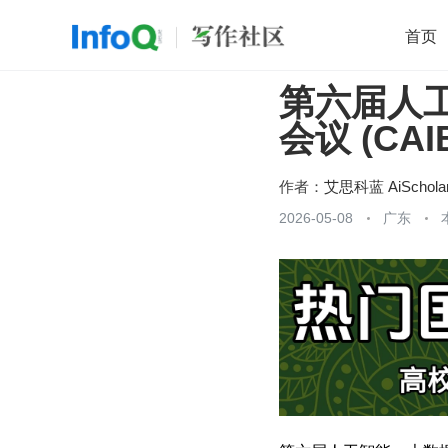
首页
第六届人
移动开发
Java
开源
架构
O
会议 (CAIB
前端
AI
大数据
团队管理
查看更多

作者：
艾思科蓝 AiSchola
2026-05-08
广东