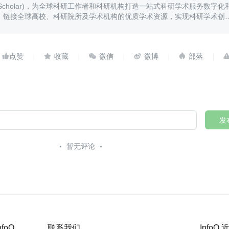
iScholar)，为全球科研工作者和科研机构打造一站式科研学术服务数字化
，链接全球高校、科研院所及学术机构的优质学术资源，实现科研学术创
、传播与转化。





发
暂无评论
nfoQ
联系我们
InfoQ