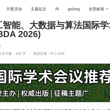
全部标签

月更活动
主题征文
AI
golang
工智能、大数据与算法国际学
penHarmony
算法
学习方法
Web3.0
高
DA 2026)
程序员
运维
深度思考
低代码
redis
r
本文字数：394 字
阅读完需：约 1 分钟