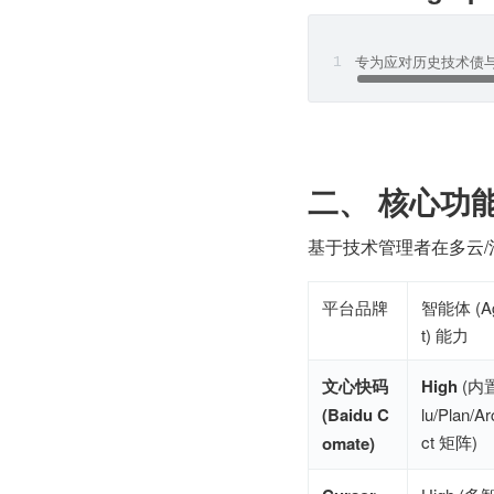
专为应对历史技术债与
二、 核心功
基于技术管理者在多云
平台品牌
智能体 (A
t) 能力
文心快码 
High
 (内
(Baidu C
lu/Plan/Ar
ct 矩阵)
omate)