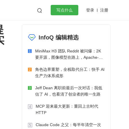
登录
注册

写点什么
提
效工作
数据库
Python
音视频
实
InfoQ 编辑精选
golang
微服务架构
flutter
MiniMax H3 团队 Reddit 被问爆：2K
1
要开源，图像模型在路上，Apache-2.0
也在考虑了
角色边界重塑，全栈取代分工：快手 AI
2
生产力体系成形
Jeff Dean 离职前最后一次对话：我低
3
估了 AI，也看清了创业者的唯一生路
MCP 迎来最大更新：重回上古时代
4
HTTP
Claude Code 之父：每半年清空一次
5