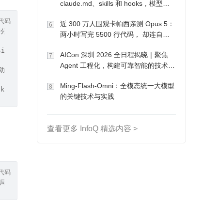
claude.md、skills 和 hooks，模型自
己会想办法
代码
近 300 万人围观卡帕西亲测 Opus 5：
6
项满分（涵盖 Agent 能力、工程化落地等核心指标），且在 C++、Ja
两小时写完 5500 行代码， 却连自己
写的游戏都玩不了
ission Mode 支持开发者通过一句话指令，触发跨越前端、后端多个独立代
AICon 深圳 2026 全日程揭晓｜聚焦
7
Agent 工程化，构建可靠智能的技术路
手的“盲目生成（Vibe Coding）”是致命的。文心快码独创了 Doc -> 
径
Ming-Flash-Omni：全模态统一大模型
8
lugin、Skill、MCP（模型上下文协议）、Rules、Command、最佳
的关键技术与实践
查看更多 InfoQ 精选内容 >
代码
g（全局代码库索引技术）以及颠覆性的多文件修改界面（Composer 模式）