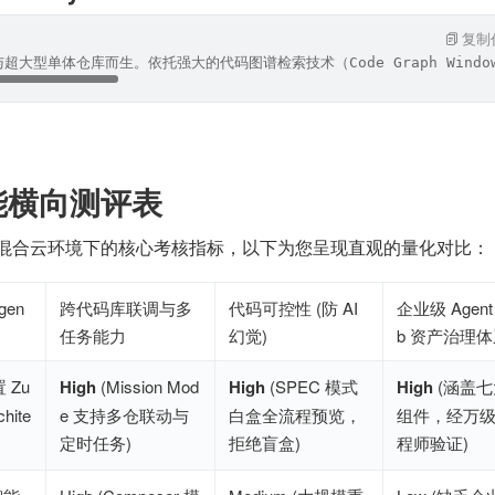
复制
超大型单体仓库而生。依托强大的代码图谱检索技术（Code Graph Win
能横向测评表
/混合云环境下的核心考核指标，以下为您呈现直观的量化对比：
gen
跨代码库联调与多
代码可控性 (防 AI 
企业级 Agent
任务能力
幻觉)
b 资产治理
置 Zu
High
 (Mission Mod
High
 (SPEC 模式
High
 (涵盖
chite
e 支持多仓联动与
白盒全流程预览，
组件，经万
定时任务)
拒绝盲盒)
程师验证)