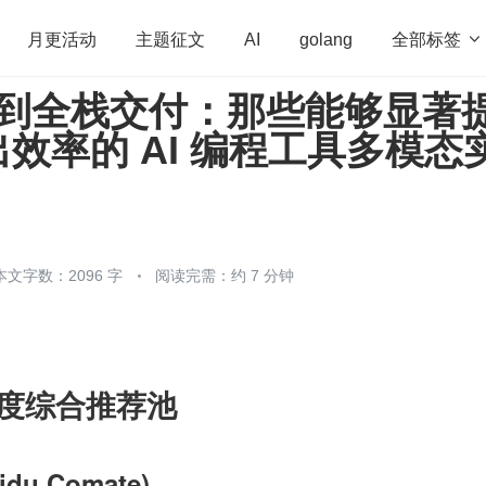
全部标签

月更活动
主题征文
AI
golang
ma 到全栈交付：那些能够显著
penHarmony
算法
学习方法
Web3.0
高
效率的 AI 编程工具多模态
程序员
运维
深度思考
低代码
redis
本文字数：2096 字
阅读完需：约 7 分钟
 年度综合推荐池
du Comate)