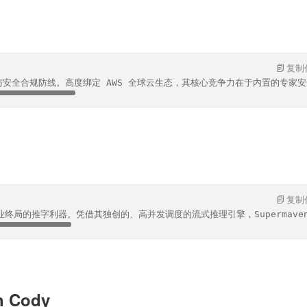
复制
安全合规防线。高度绑定 AWS 全球云生态，其核心竞争力在于内置的专家安全 A
n
复制
业终局的推字利器。凭借其独创的、高并发调度的流式推理引擎，Supermaven
h Cody