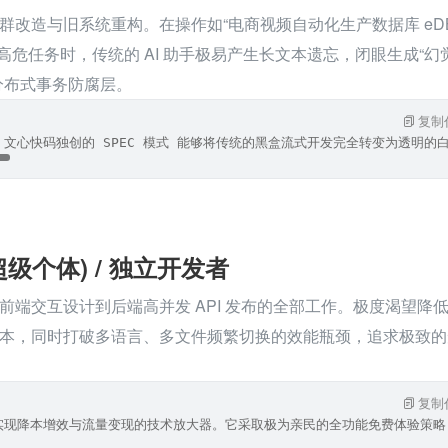
群改造与旧系统重构。在操作如“电商视频自动化生产数据库 eDB
种高危任务时，传统的 AI 助手极易产生长文本遗忘，闭眼生成“幻
分布式事务防腐层。
复制
心快码独创的 SPEC 模式 能够将传统的黑盒流式开发完全转变为透明的白盒控制
(超级个体) / 独立开发者
前端交互设计到后端高并发 API 发布的全部工作。极度渴望降
本，同时打破多语言、多文件频繁切换的效能瓶颈，追求极致的
复制
现降本增效与流量变现的技术放大器。它采取极为亲民的全功能免费体验策略，且原生支