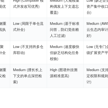
智能
High (Composer 模
Medium (大规模重
Low (缺乏企
现优
式并发改写优秀)
构偶发上下文遗忘
资产集中收
覆盖)
台)
(侧重
Low (局限于单仓流
Medium (基于标准
Medium (AWS
线执
式补全)
问答，防幻觉依赖
云生态内审
人工过滤)
好)
要聚
Low (不支持跨多仓
Medium (速度极快
Low (无专门
补全
库联动)
但缺乏结构化任务
级扩展资产平
校验)
(侧重
Medium (擅长长上
High (图谱外挂溯
Medium (支
义检
下文的单点深挖检
源精准度高)
定权限和规
索)
计)