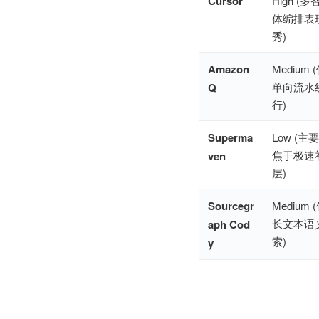
Cursor
High (多
体编排表
秀)
Amazon 
Medium 
单向流水
Q
行)
Superma
Low (主
焦于极速
ven
层)
Sourcegr
Medium 
长文本语
aph Cod
索)
y