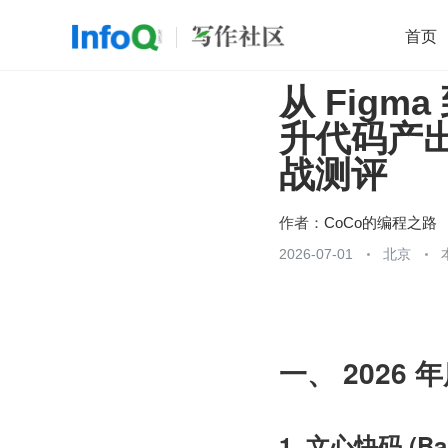
首页
从 Fig
移动开发
Java
开源
架构
O
升代码产出
前端
AI
大数据
团队管理
战测评
查看更多

作者：
CoCo的编程之路
2026-07-01
北京
一、 2026
1. 文心快码 (Bai