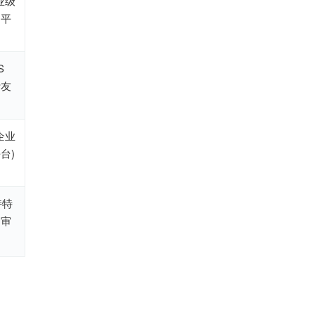
业级
口平
 
计友
企业
台)
持特
则审