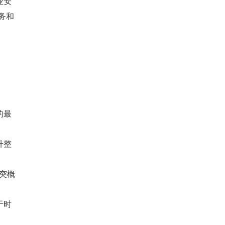
业安
务和
的最
升整
突概
于时