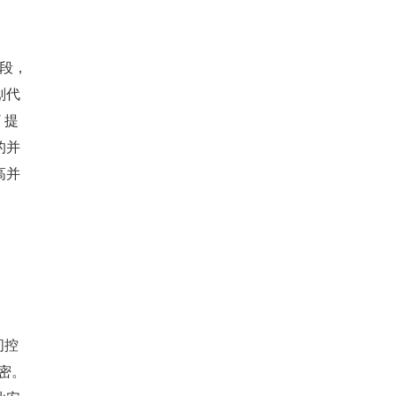
阶段，
划代
 提
的并
高并
问控
加密。