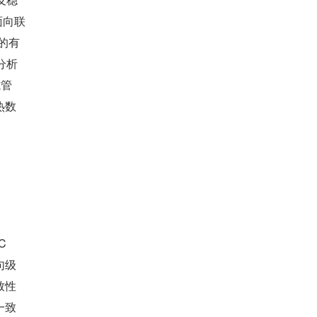
面向联
 的有
分析
式管
热数
C
句级
致性
一致