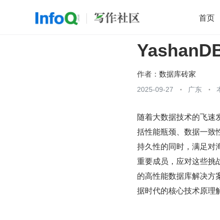
首页
Yasha
移动开发
Java
开源
架构
O
前端
AI
大数据
团队管理
作者：
数据库砖家
查看更多
2025-09-27
广东

随着大数据技术的飞速
括性能瓶颈、数据一致
持久性的同时，满足对海
重要成员，应对这些挑
的高性能数据库解决方案
据时代的核心技术原理