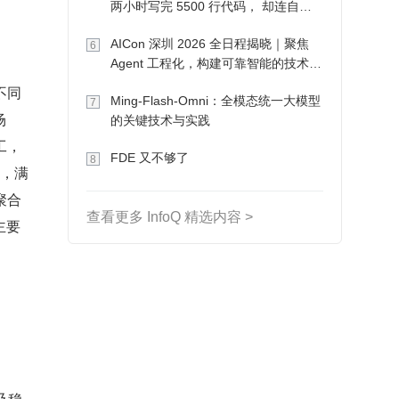
两小时写完 5500 行代码， 却连自己
写的游戏都玩不了
AICon 深圳 2026 全日程揭晓｜聚焦
6
Agent 工程化，构建可靠智能的技术路
径
不同
Ming-Flash-Omni：全模态统一大模型
7
场
的关键技术与实践
工，
FDE 又不够了
8
算，满
聚合
查看更多 InfoQ 精选内容 >
主要
及稳