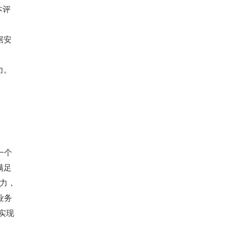
本评
据安
力。
一个
满足
能力，
业务
实现