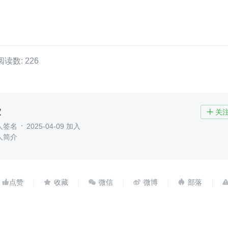
阅读数: 226
家
关

人签名
2025-04-09 加入
人简介




