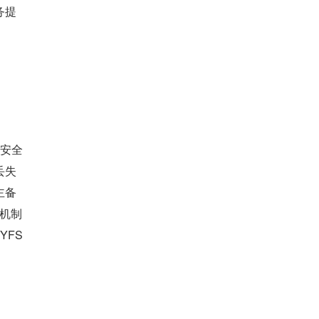
务提
据安全
丢失
主备
主机制
FS 