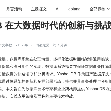
全部标签

月更活动
主题征文
AI
golang
nDB 在大数据时代的创新与挑
penHarmony
算法
学习方法
Web3.0
高
程序员
运维
深度思考
低代码
redis
本文字数：2192 字
阅读完需：约 7 分钟
发展，数据库系统在处理海量、多样化数据时面临诸多通用挑战
性保障和高可用性的实现。数据库系统需要在保证数据事务性隔
量数据的快速读取和分析需求。YashanDB 作为国产数据库技
战通过体系架构创新和多样部署形态，提供兼具事务处理与分析
。本文旨在为数据库技术专家和企业架构师提供 YashanDB 在
解析、实践应用策略及面临的主要技术挑战。