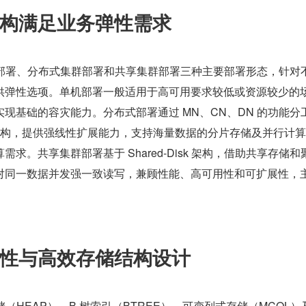
构满足业务弹性需求
了单机部署、分布式集群部署和共享集群部署三种主要部署形态，针对
供弹性选项。单机部署一般适用于高可用要求较低或资源较少的
现基础的容灾能力。分布式部署通过 MN、CN、DN 的功能分
thing 架构，提供强线性扩展能力，支持海量数据的分片存储及并行计
求。共享集群部署基于 Shared-Disk 架构，借助共享存储和
对同一数据并发强一致读写，兼顾性能、高可用性和可扩展性，
。
性与高效存储结构设计
式存储（HEAP）、B 树索引（BTREE）、可变列式存储（MCOL）