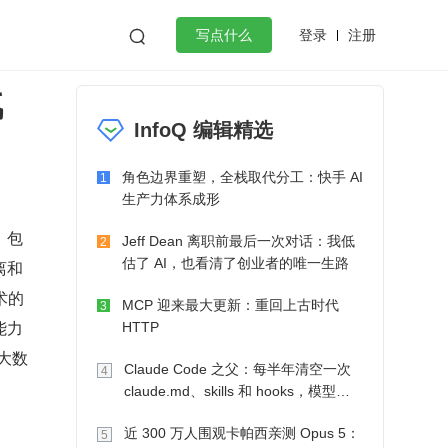
登录
注册

写点什么
战
效工作
数据库
Python
音视频
InfoQ 编辑精选
golang
微服务架构
flutter
角色边界重塑，全栈取代分工：快手 AI
1
生产力体系成形
，包
Jeff Dean 离职前最后一次对话：我低
2
估了 AI，也看清了创业者的唯一生路
离和
术的
MCP 迎来最大更新：重回上古时代
3
能力
HTTP
大数
Claude Code 之父：每半年清空一次
4
claude.md、skills 和 hooks，模型自
己会想办法
近 300 万人围观卡帕西亲测 Opus 5：
5