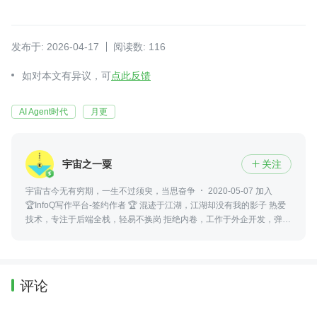
发布于: 2026-04-17
阅读数: 116
如对本文有异议，可
点此反馈
AI Agent时代
月更
宇宙之一粟
关注

宇宙古今无有穷期，一生不过须臾，当思奋争
2020-05-07 加入
🏆InfoQ写作平台-签约作者 🏆 混迹于江湖，江湖却没有我的影子 热爱
技术，专注于后端全栈，轻易不换岗 拒绝内卷，工作于外企开发，弹性
不加班 热衷分享，执着于阅读写作，佛系不水文 同名公众号：《宇宙
之一粟》
评论