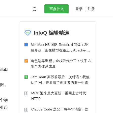
登录
注册

写点什么
效工作
数据库
Python
音视频
InfoQ 编辑精选
golang
微服务架构
flutter
MiniMax H3 团队 Reddit 被问爆：2K
1
要开源，图像模型在路上，Apache-2.0
也在考虑了
角色边界重塑，全栈取代分工：快手 AI
2
生产力体系成形
abi
Jeff Dean 离职前最后一次对话：我低
3
估了 AI，也看清了创业者的唯一生路
据，
MCP 迎来最大更新：重回上古时代
4
个响
HTTP
引起
Claude Code 之父：每半年清空一次
5