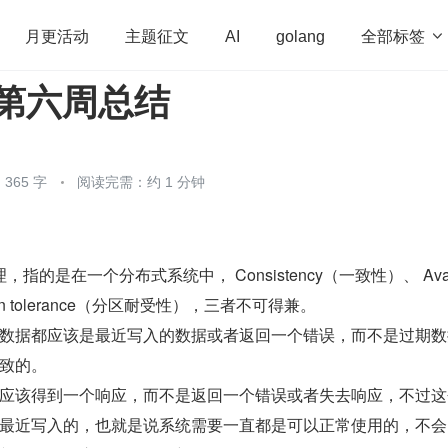
全部标签

月更活动
主题征文
AI
golang
- 第六周总结
penHarmony
算法
学习方法
Web3.0
高
程序员
运维
深度思考
低代码
redis
365 字
阅读完需：约 1 分钟
理，指的是在一个分布式系统中， Consistency（一致性）、 Avail
tion tolerance（分区耐受性），三者不可得兼。
数据都应该是最近写入的数据或者返回一个错误，而不是过期数
致的。
应该得到一个响应，而不是返回一个错误或者失去响应，不过这
最近写入的，也就是说系统需要一直都是可以正常使用的，不会