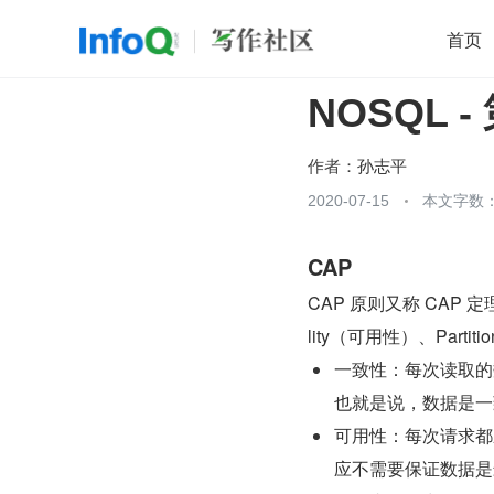
首页
NOSQL 
移动开发
Java
开源
架构
O
前端
AI
大数据
团队管理
作者：
孙志平
查看更多
2020-07-15
本文字数：

CAP
CAP 原则又称 CAP 定
lity（可用性）、Parti
一致性：每次读取的
也就是说，数据是一
可用性：每次请求都
应不需要保证数据是