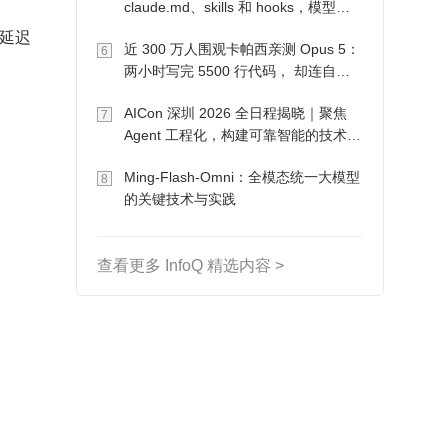
claude.md、skills 和 hooks，模型自
己会想办法
延迟
近 300 万人围观卡帕西亲测 Opus 5：
6
两小时写完 5500 行代码， 却连自己
写的游戏都玩不了
AICon 深圳 2026 全日程揭晓｜聚焦
7
Agent 工程化，构建可靠智能的技术路
径
Ming-Flash-Omni：全模态统一大模型
8
的关键技术与实践
查看更多 InfoQ 精选内容 >