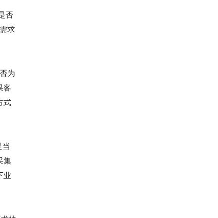
是否
现需求
是否为
果客
方式
足当
采集
下业