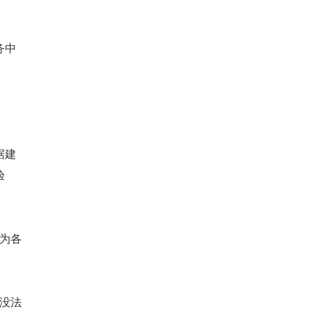
务中
据建
验
要为各
时没法