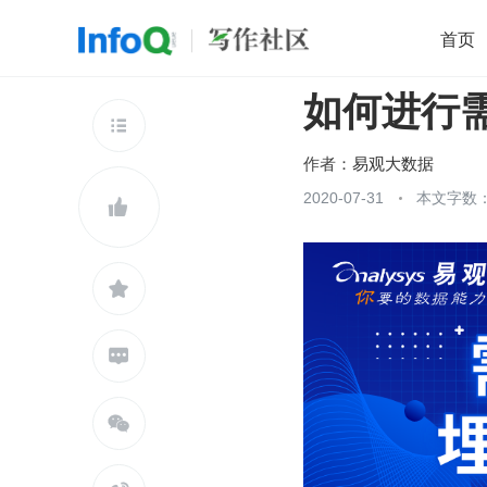
首页
如何进行
移动开发
Java
开源
架构
O

前端
AI
大数据
团队管理
作者：
易观大数据
查看更多
2020-07-31
本文字数：




