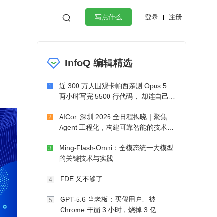
登录
注册

写点什么
效工作
数据库
Python
音视频
InfoQ 编辑精选
golang
微服务架构
flutter
近 300 万人围观卡帕西亲测 Opus 5：
1
两小时写完 5500 行代码， 却连自己写
的游戏都玩不了
AICon 深圳 2026 全日程揭晓｜聚焦
2
Agent 工程化，构建可靠智能的技术路
径
Ming-Flash-Omni：全模态统一大模型
3
的关键技术与实践
FDE 又不够了
4
GPT-5.6 当老板：买假用户、被
5
Chrome 干崩 3 小时，烧掉 3 亿