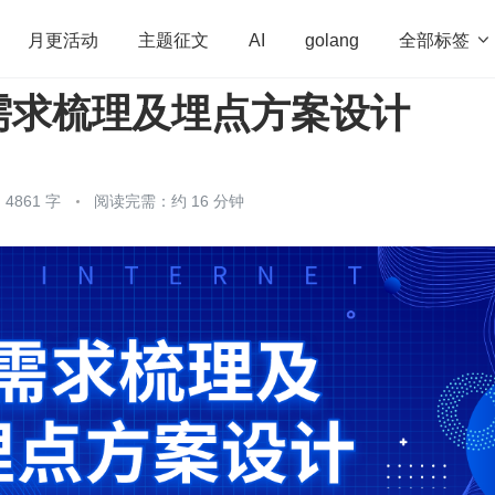
全部标签

月更活动
主题征文
AI
golang
需求梳理及埋点方案设计
penHarmony
算法
学习方法
Web3.0
高
程序员
运维
深度思考
低代码
redis
4861 字
阅读完需：约 16 分钟