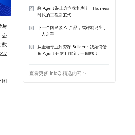
Token 收入却为 0
给 Agent 装上方向盘和刹车，Harness
6
时代的工程新范式
求与
下一个国民级 AI 产品，或许就诞生于
7
一人之手
，企
有数
从金融专业到资深 Builder：我如何借
8
企业
多 Agent 开发工作流，一周做出
MVP、一个月上线
查看更多 InfoQ 精选内容 >
下图