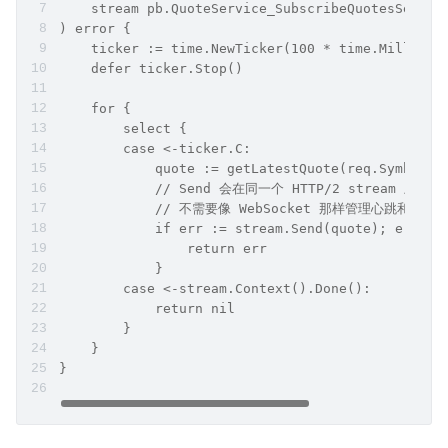
    stream pb.QuoteService_SubscribeQuotesServer
) error {
    ticker := time.NewTicker(100 * time.Millisec
    defer ticker.Stop()
    for {
        select {
        case <-ticker.C:
            quote := getLatestQuote(req.Symbol)
            // Send 会在同一个 HTTP/2 stream 上持
            // 不需要像 WebSocket 那样管理心跳和重连
            if err := stream.Send(quote); err !=
                return err
            }
        case <-stream.Context().Done():
            return nil
        }
    }
}