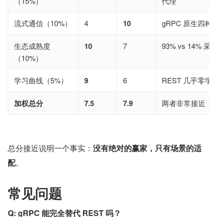
（15%）
代理
流式通信（10%）
4
10
gRPC 原生四种
生态成熟度
10
7
93% vs 14% 采
（10%）
学习曲线（5%）
9
6
REST 几乎零学
加权总分
7.5
7.9
两者非常接近
总分接近说明一个事实：
没有绝对的赢家，只有场景的适
配
。
常见问题
Q: gRPC 能完全替代 REST 吗？