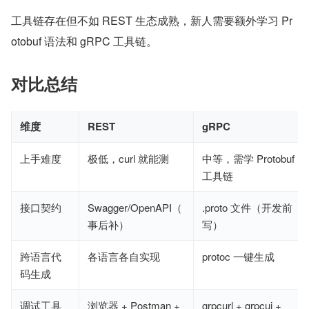
工具链存在但不如 REST 生态成熟，新人需要额外学习 Pr
otobuf 语法和 gRPC 工具链。
对比总结
维度
REST
gRPC
上手难度
极低，curl 就能测
中等，需学 Protobuf +
工具链
接口契约
Swagger/OpenAPI（
.proto 文件（开发前
事后补）
写）
跨语言代
各语言各自实现
protoc 一键生成
码生成
调试工具
浏览器 + Postman +
grpcurl + grpcui +