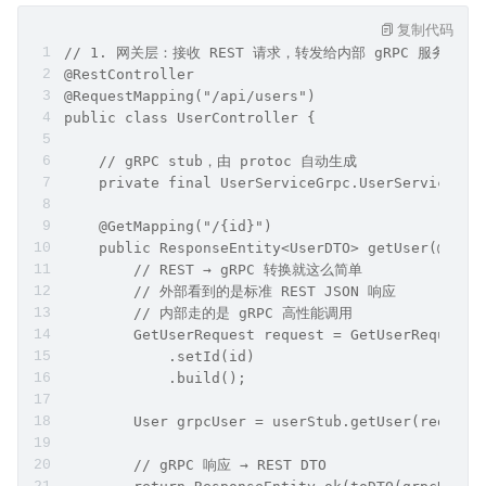
复制代码
// 1. 网关层：接收 REST 请求，转发给内部 gRPC 服务
@RestController
@RequestMapping("/api/users")
public class UserController {
    // gRPC stub，由 protoc 自动生成
    private final UserServiceGrpc.UserServiceBlo
    @GetMapping("/{id}")
    public ResponseEntity<UserDTO> getUser(@Path
        // REST → gRPC 转换就这么简单
        // 外部看到的是标准 REST JSON 响应
        // 内部走的是 gRPC 高性能调用
        GetUserRequest request = GetUserRequest.
            .setId(id)
            .build();
        User grpcUser = userStub.getUser(request
        // gRPC 响应 → REST DTO