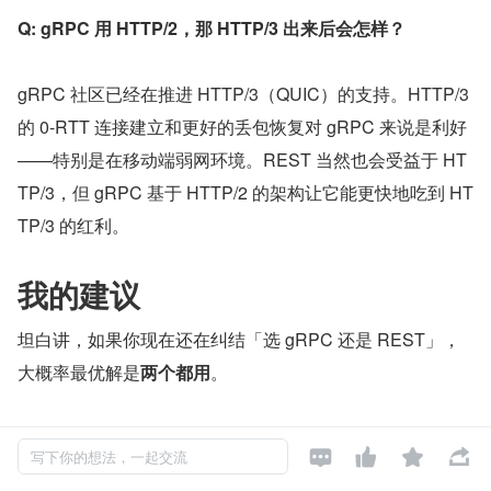
Q: gRPC 用 HTTP/2，那 HTTP/3 出来后会怎样？
gRPC 社区已经在推进 HTTP/3（QUIC）的支持。HTTP/3 
的 0-RTT 连接建立和更好的丢包恢复对 gRPC 来说是利好
——特别是在移动端弱网环境。REST 当然也会受益于 HT
TP/3，但 gRPC 基于 HTTP/2 的架构让它能更快地吃到 HT
TP/3 的红利。
我的建议
坦白讲，如果你现在还在纠结「选 gRPC 还是 REST」，
大概率最优解是
两个都用
。
内部微服务之间走 gRPC，享受低延迟、高吞吐、强类型契




写下你的想法，一起交流
约的好处。对外的 API 用 REST，保持最大的兼容性和最