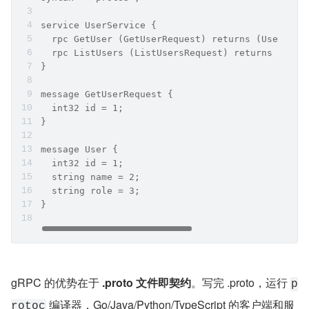
service UserService {
  rpc GetUser (GetUserRequest) returns (User);
  rpc ListUsers (ListUsersRequest) returns (st
}
message GetUserRequest {
  int32 id = 1;
}
message User {
  int32 id = 1;
  string name = 2;
  string role = 3;
}
gRPC 的优势在于 
.proto 文件即契约
。写完 .proto，运行 
p
 编译器，Go/Java/Python/TypeScript 的客户端和服
rotoc