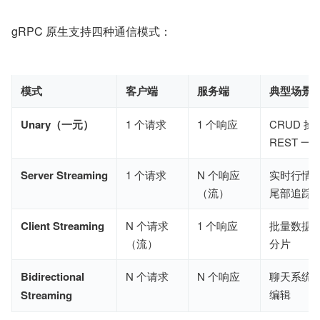
gRPC 原生支持四种通信模式：
模式
客户端
服务端
典型场景
Unary（一元）
1 个请求
1 个响应
CRUD 
REST 一
Server Streaming
1 个请求
N 个响应
实时行情
（流）
尾部追踪
Client Streaming
N 个请求
1 个响应
批量数据
（流）
分片
Bidirectional
N 个请求
N 个响应
聊天系统
编辑
Streaming