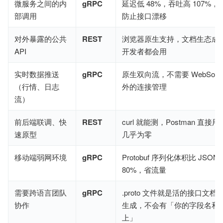
微服务之间的内
gRPC
延迟低 48%，吞吐高 107%
部调用
防止接口漂移
对外暴露的公共
REST
浏览器原生支持，文档生态成熟
API
开发者都会用
实时数据推送
gRPC
原生双向流，不需要 WebSock
（行情、日志
外的连接管理
流）
前后端联调、快
REST
curl 就能测，Postman 直
速原型
几乎为零
移动端弱网环境
gRPC
Protobuf 序列化体积比 JSON 小
80%，省流量
需要跨语言团队
gRPC
.proto 文件就是活的接口文
协作
生成，不会有「你的字段名和
上」