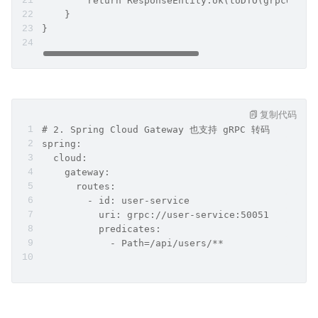
        return ResponseEntity.ok(toDTO(grpcUser)
    }
}
复制代码
# 2. Spring Cloud Gateway 也支持 gRPC 转码
spring:
  cloud:
    gateway:
      routes:
        - id: user-service
          uri: grpc://user-service:50051
          predicates:
            - Path=/api/users/**