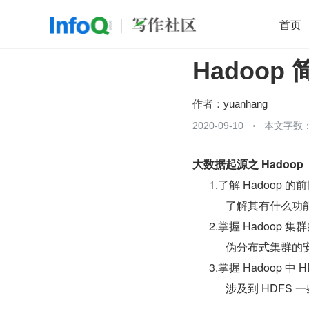
首页
Hadoop 
移动开发
Java
开源
架构
O
前端
AI
大数据
团队管理
作者：
yuanhang
查看更多
2020-09-10
本文字数：

大数据起源之 Hadoop
1.了解 Hadoop 
了解其有什么功
2.掌握 Hadoop 
伪分布式集群的
3.掌握 Hadoop 中 
涉及到 HDFS