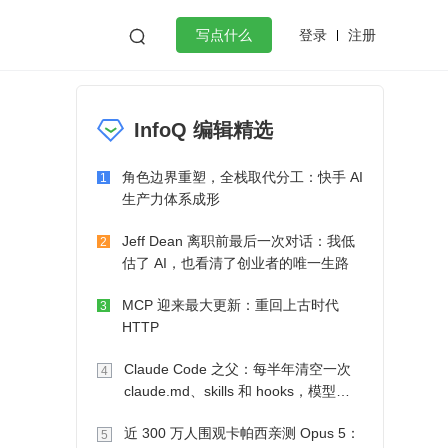
登录
注册

写点什么
效工作
数据库
Python
音视频
InfoQ 编辑精选
golang
微服务架构
flutter
角色边界重塑，全栈取代分工：快手 AI
1
生产力体系成形
Jeff Dean 离职前最后一次对话：我低
2
估了 AI，也看清了创业者的唯一生路
MCP 迎来最大更新：重回上古时代
3
HTTP
Claude Code 之父：每半年清空一次
4
claude.md、skills 和 hooks，模型自
己会想办法
近 300 万人围观卡帕西亲测 Opus 5：
5