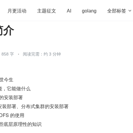
全部标签

月更活动
主题征文
AI
golang
简介
penHarmony
算法
学习方法
Web3.0
高
程序员
运维
深度思考
低代码
redis
858 字
阅读完需：约 3 分钟
的前世今生
能，它能做什么
集群的安装部署
安装部署、分布式集群的安装部署
HDFS 的使用
 一些底层原理性的知识