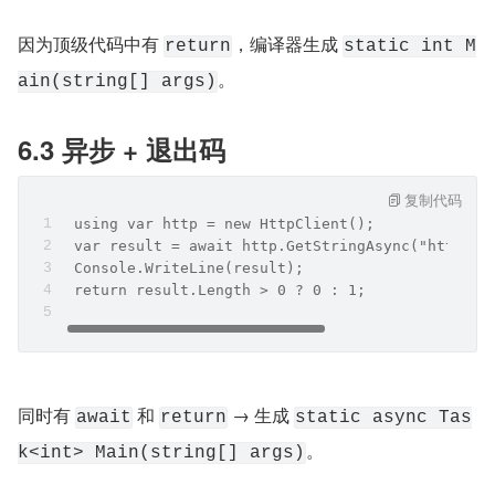
因为顶级代码中有 
​，编译器生成 
return
static int M
。
ain(string[] args)
6.3 异步 + 退出码
复制代码
 using var http = new HttpClient();
 var result = await http.GetStringAsync("https:/
 Console.WriteLine(result);
 return result.Length > 0 ? 0 : 1;
同时有 
​ 和 
​ → 生成 
await
return
static async Tas
。
k<int> Main(string[] args)