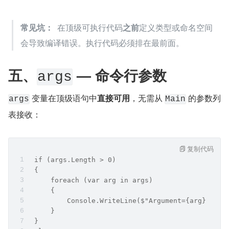
常见坑：
  在顶级可执行代码
之前
定义类型或命名空间
会导致编译错误。执行代码必须排在最前面。
五、
 — 命令行参数
args
​ 变量在顶级语句中
直接可用
，无需从 
 的参数列
args
Main
表接收：
复制代码
 if (args.Length > 0)
 {
     foreach (var arg in args)
     {
         Console.WriteLine($"Argument={arg}");
     }
 }