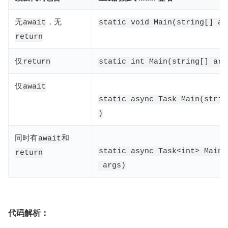
无
​，无
await
static void Main(string[] ar
return
仅
return
static int Main(string[] arg
仅
await
static async Task Main(strin
)
同时有
​和
await
static async Task<int> Main(
return
args)
代码解析：