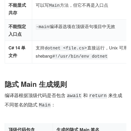
不能显式
可以写
方法，但它不再是入口点
Main
共存
不能指定
编译器选项在顶级语句项目中无效
-main
入口点
C# 14 单
支持
​直接运行，Unix 可用
dotnet <file.cs>
文件
shebang
#!/usr/bin/env dotnet
隐式 Main 生成规则
编译器根据顶级代码是否包含 
​ 和 
​ 来生成
await
return
不同签名的隐式 
：
Main
顶级代码包含
生成的隐式 Main 签名