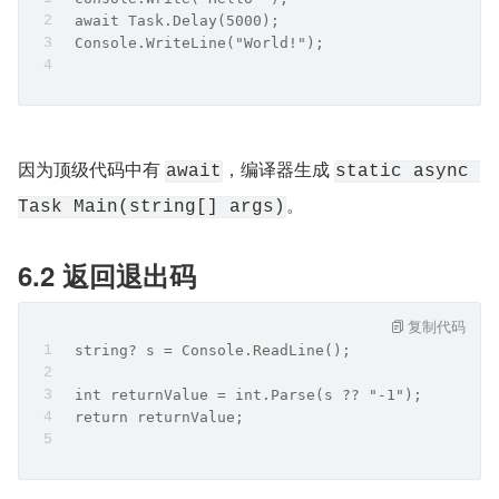
 await Task.Delay(5000);
 Console.WriteLine("World!");
因为顶级代码中有 
​，编译器生成 
await
static async 
。
Task Main(string[] args)
6.2 返回退出码
复制代码
 string? s = Console.ReadLine();
 ​
 int returnValue = int.Parse(s ?? "-1");
 return returnValue;