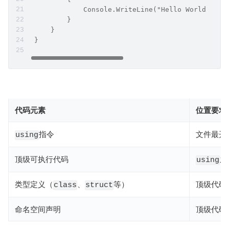
             Console.WriteLine("Hello World from
         }
     }
 }
代码元素
位置要求
指令
文件最开
using
顶级可执行代码
之
using
类型定义（
​、
等）
顶级代码
class
struct
命名空间声明
顶级代码