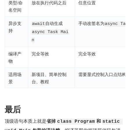
类型/命
放在执行代码之后
任意位置
名空间
异步支
​自动生成
手动改签名为
await
async Tas
持
async Task Mai
n
编译产
完全等效
完全等效
物
适用场
新项目、简单控制
需要显式控制入口点结构
景
台、教程
最后
顶级语句本质上就是
省掉
​ 
和
class Program
static 