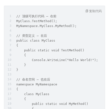
复制代码
 // 顶级可执行代码 — 在前
 MyClass.TestMethod();
 MyNamespace.MyClass.MyMethod();
 ​
 // 类型定义 — 在后
 public class MyClass
 {
     public static void TestMethod()
     {
         Console.WriteLine("Hello World!");
     }
 }
 ​
 // 命名空间 — 也在后
 namespace MyNamespace
 {
     class MyClass
     {
         public static void MyMethod()
         {