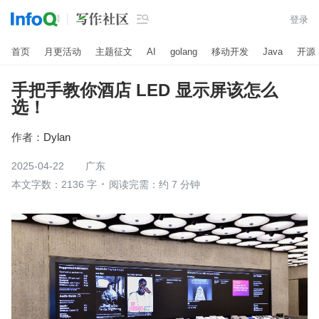

登录
首页
月更活动
主题征文
AI
golang
移动开发
Java
开源
手把手教你酒店 LED 显示屏该怎么
选！
作者：
Dylan
2025-04-22
广东
本文字数：2136 字
阅读完需：约 7 分钟