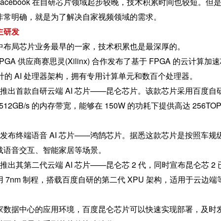
cebook 在自研芯片领域起步较晚，技术积累时间也较短。但是 
目标非常明确，就是为了解决自家视频领域的需求。
主研发
中布局芯片业务最早的一家，技术积累也是最深厚的。
 FPGA 供应商赛思灵(Xilinx) 合作发布了基于 FPGA 的云计算加速
计的 AI 处理器架构，拥有专用计算单元和数百个处理器。
度正式推出首款自研云端 AI 芯片——昆仑芯片。该款芯片采用百度自研
512GB/s 的内存带宽，能够在 150W 的功耗下提供高达 256TOP
度对外发布终端语音 AI 芯片——鸿鹄芯片。据悉这款芯片是按照车规
载语音交互、智能家居等场景。
正式推出其第二代云端 AI 芯片——昆仑芯 2 代，同时宣布昆仑芯 2 
 7nm 制程，搭载百度自研的第二代 XPU 架构，适用于云边端
家数据中心的应用环境，百度昆仑芯片可以快速实现部署，及时