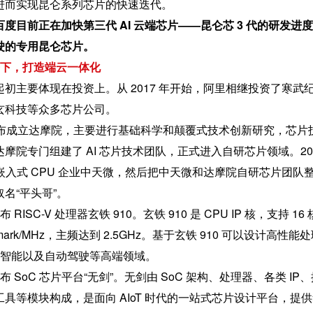
进而实现昆仑系列芯片的快速迭代。
度目前正在加快第三代 AI 云端芯片——昆仑芯 3 代的研发进
驶的专用昆仑芯片。
齐下，打造端云一体化
初主要体现在投资上。从 2017 年开始，阿里相继投资了寒武
玄科技等众多芯片公司。
，阿里宣布成立达摩院，主要进行基础科学和颠覆式技术创新研究，芯片
摩院专门组建了 AI 芯片技术团队，正式进入自研芯片领域。201
购嵌入式 CPU 企业中天微，然后把中天微和达摩院自研芯片团队
名“平头哥”。
布 RISC-V 处理器玄铁 910。玄铁 910 是 CPU IP 核，支持 16
emark/MHz，主频达到 2.5GHz。基于玄铁 910 可以设计高性能
工智能以及自动驾驶等高端领域。
哥发布 SoC 芯片平台“无剑”。无剑由 SoC 架构、处理器、各类 IP
具等模块构成，是面向 AIoT 时代的一站式芯片设计平台，提