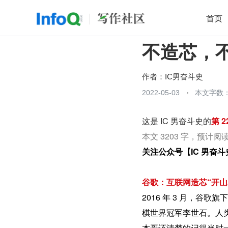
首页
不造芯，
移动开发
Java
开源
架构
O
前端
AI
大数据
团队管理
作者：
IC男奋斗史
查看更多
2022-05-03
本文字数：

这是 IC 男奋斗史的
第 2
本文 3203 字，预计阅读
关注公众号【IC 男奋
谷歌：互联网造芯“开山
2016 年 3 月，谷歌旗下
棋世界冠军李世石。人
杰哥还清楚的记得当时