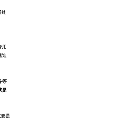
析处
专用
速迭
务等
就是
主要是