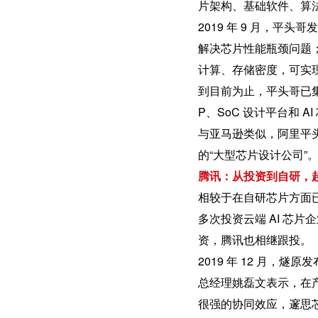
片架构、基础软件、算
2019 年 9 月，平
解决芯片性能瓶颈问题；
计算、存储密度，可实现
到目前为止，平头哥已集齐
P、SoC 设计平台和 A
与亚马逊类似，阿里平头哥
的“大型芯片设计公司”
腾讯：从投资到自研，
相较于在自研芯片方面已
多次投资云端 AI 芯片企
资，腾讯也相继跟投。
2019 年 12 月，燧
总经理姚磊文表示，在
很强的协同效应，邃思