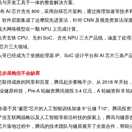
法与开发工具于一体的整套解决方案。
头哥发布 AI 芯片含光 800，采用自研芯片架构，通过推理加速等技术
软件层面集成了达摩院先进算法，针对 CNN 及视觉类算法深
大网络模型在一颗 NPU 上完成计算。
玄铁 CPU、无剑 SoC、含光 NPU 三大产品线，涵盖了处理器
I 芯片三大领域。
已经成为了坐拥处理器 IP、SoC 设计平台和 AI 芯片三条产
。
起步虽晚但不会缺席
取得成效的阿里和百度，腾讯起步要晚不少。从 2018 年开始
业燧原科技，Pre-A 轮融资腾讯领投 3.4 亿元，A 轮融资和 B 轮
原发布基于其“邃思”芯片的人工智能训练加速卡“云燧 T10”。腾讯投
产业互联网战略以及人工智能等前沿科技的探索上，腾讯与燧原
芯片落地过程中，腾讯的技术团队与燧原展开了全面合作，帮助