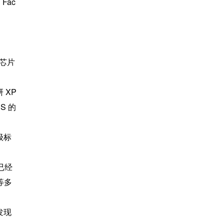
Fac
芯片 
 XP
S 的
级标
已经
等多
发现