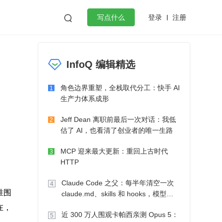
登录
注册

写点什么
效工作
数据库
Python
音视频
InfoQ 编辑精选
golang
微服务架构
flutter
角色边界重塑，全栈取代分工：快手 AI
1
生产力体系成形
Jeff Dean 离职前最后一次对话：我低
2
估了 AI，也看清了创业者的唯一生路
MCP 迎来最大更新：重回上古时代
3
HTTP
Claude Code 之父：每半年清空一次
4
战胜围
claude.md、skills 和 hooks，模型自
己会想办法
在，
近 300 万人围观卡帕西亲测 Opus 5：
5