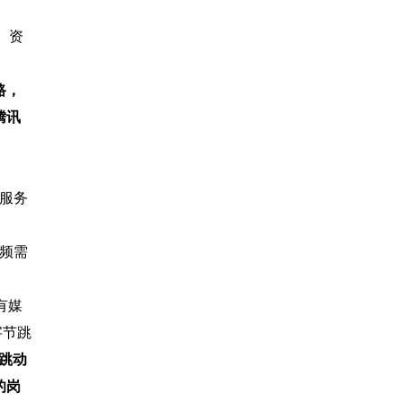
。资
路，
腾讯
台服务
视频需
，有媒
字节跳
跳动
的岗