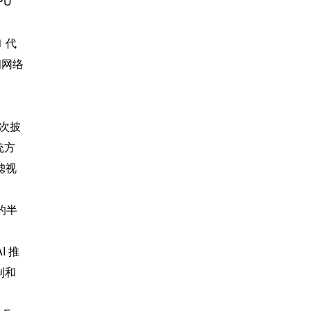
U 
 代
坐拥网络
首次披
统方
滤视
的半
I 推
制和