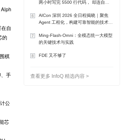
两小时写完 5500 行代码， 却连自己
Alph
写的游戏都玩不了
AICon 深圳 2026 全日程揭晓｜聚焦
6
Agent 工程化，构建可靠智能的技术路
署在自
径
Ming-Flash-Omni：全模态统一大模型
7
芯的
的关键技术与实践
“围棋
FDE 又不够了
8
U、手
查看更多 InfoQ 精选内容 >
设计公
节能芯