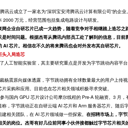
讯旗下腾讯云成立了一家名为“深圳宝安湾腾讯云计算有限公司”的企业
 2000 万元，经营范围包括集成电路设计与研发。
联网企业自研芯片已成一大趋势，随着竞争对手相继踏上造芯之
只是时间问题。根据杰哥从腾讯内部员工处了解到的信息，目前
 AI 芯片。相信在不久的将来腾讯也会对外发布其自研芯片。
巨头入局造芯
成立了人工智能实验室，其主要研究重点是开发为字节跳动内容平
副总裁杨震原向媒体透露，字节跳动拥有全球数量最大的用户上传
芯片采购和应用。目前也在芯片相关领域积极寻求突破。
跳动参与国内 GPU 芯片设计公司摩尔线程的 Pre-A 轮融资。3 月
称，字节跳动正在自研云端 AI 芯片和 Arm 服务器芯片。随后
建相关团队，在 AI 芯片领域做一些探索。
在招聘市场上，字节
相关的岗位。杰哥有好几位前同事小伙伴接都触过字节芯片相关