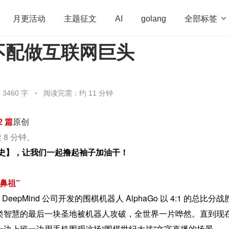
全部标签

月更活动
主题征文
AI
golang
不配做互联网巨头
penHarmony
算法
学习方法
Web3.0
高
程序员
运维
深度思考
低代码
redis
3460 字
阅读完需：约 11 分钟
2 篇
原创
 8 分钟。
斗史】，让我们一起撸起袖子加油干！
鼻祖”
 DeepMind 公司开发的围棋机器人 AlphaGo 以 4:1 的总比分
类智慧的最后一块圣地被机器人攻破，全世界一片哗然。直到现
一边上班一边用手机围观这场“围棋世纪大战”文字直播的场景。