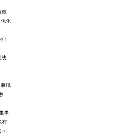
有效
度优化
 I
品线
，腾讯
融
资董事
也有
公司