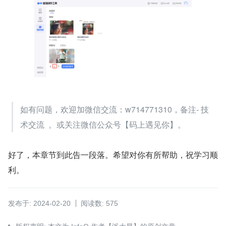
如有问题，欢迎加微信交流：w714771310，备注- 技
术交流  。或关注微信公众号【码上遇见你】。
好了，本章节到此告一段落。希望对你有所帮助，祝学习顺
利。
发布于: 2024-02-20
阅读数: 575