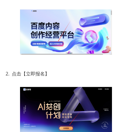
点击【立即报名】