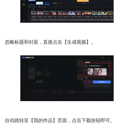
忽略标题和封面，直接点击【生成视频】。
自动跳转至【我的作品】页面，点击下载按钮即可。