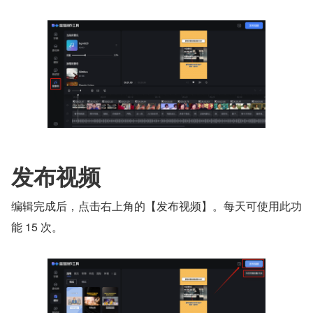
发布视频
编辑完成后，点击右上角的【发布视频】。每天可使用此功
能 15 次。