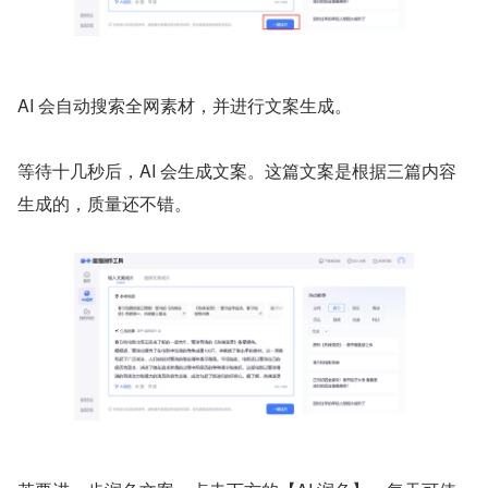
AI 会自动搜索全网素材，并进行文案生成。
等待十几秒后，AI 会生成文案。这篇文案是根据三篇内容
生成的，质量还不错。