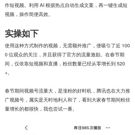
作短视频。利用 AI 根据热点自动生成文案，再一键生成短
视频，操作简便高效。
实操如下
使用这种方式制作的视频，无需额外推广，便吸引了近 100
0 位观众的关注，并且获得了官方的流量激励。在春节期
间，仅依靠短视频和直播，粉丝数量已经从零增长到 520
+。
春节期间视频号流量大，是涨粉的好时机，腾讯也在大力推
广视频号，属实是天时地利人和了，看到大家春节期间粉丝
量增长的都很快，我也尝试一番。