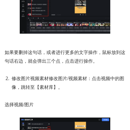
如果要删掉这句话，或者进行更多的文字操作，鼠标放到这
句话右边，就会弹出三个点，点击进行操作。
修改图片视频素材修改图片/视频素材：点击视频中的图
像，跳转至【素材库】。
选择视频/图片