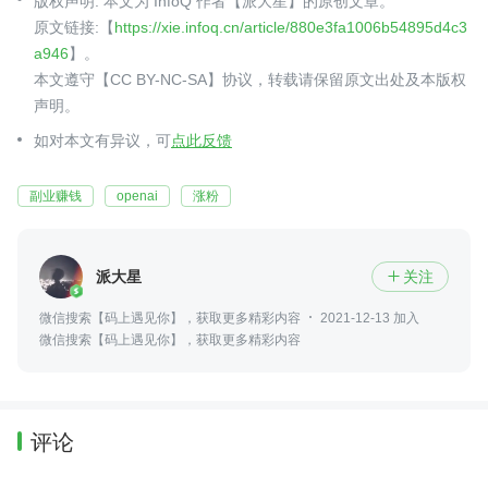
版权声明: 本文为 InfoQ 作者【派大星】的原创文章。
原文链接:【
https://xie.infoq.cn/article/880e3fa1006b54895d4c3
a946
】。
本文遵守【CC BY-NC-SA】协议，转载请保留原文出处及本版权
声明。
如对本文有异议，可
点此反馈
副业赚钱
openai
涨粉
派大星
关注

微信搜索【码上遇见你】，获取更多精彩内容
2021-12-13 加入
微信搜索【码上遇见你】，获取更多精彩内容
评论