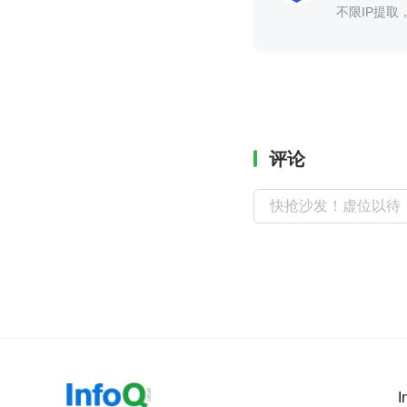
不限IP提取
评论
I