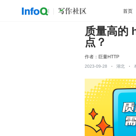
首页
质量高的 h
移动开发
Java
开源
架构
O
点？
前端
AI
大数据
团队管理
查看更多

作者：
巨量HTTP
2023-09-28
湖北