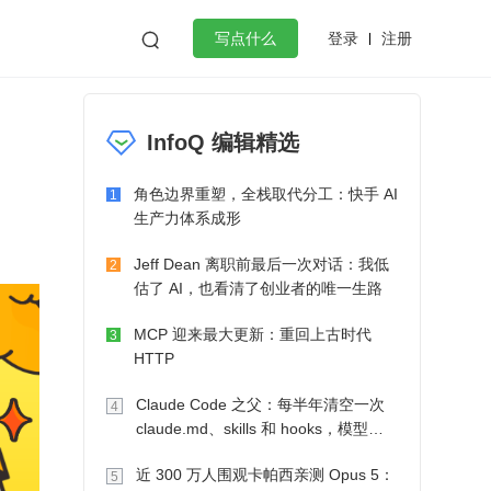
登录
注册

写点什么
效工作
数据库
Python
音视频
InfoQ 编辑精选
golang
微服务架构
flutter
角色边界重塑，全栈取代分工：快手 AI
1
生产力体系成形
Jeff Dean 离职前最后一次对话：我低
2
估了 AI，也看清了创业者的唯一生路
MCP 迎来最大更新：重回上古时代
3
HTTP
Claude Code 之父：每半年清空一次
4
claude.md、skills 和 hooks，模型自
己会想办法
近 300 万人围观卡帕西亲测 Opus 5：
5