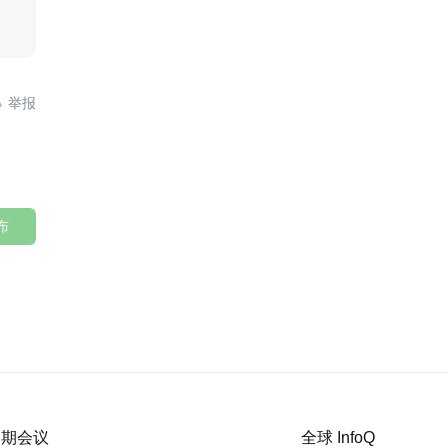

布
 近期会议
全球 InfoQ