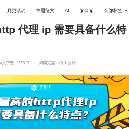
全部标签

月更活动
主题征文
AI
golang
ttp 代理 ip 需要具备什么特
penHarmony
算法
学习方法
Web3.0
高
程序员
运维
深度思考
低代码
redis
本文字数：253 字
阅读完需：约 1 分钟