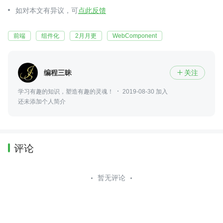
如对本文有异议，可
点此反馈
前端
组件化
2月月更
WebComponent
编程三昧
关注

学习有趣的知识，塑造有趣的灵魂！
2019-08-30 加入
还未添加个人简介
评论
暂无评论