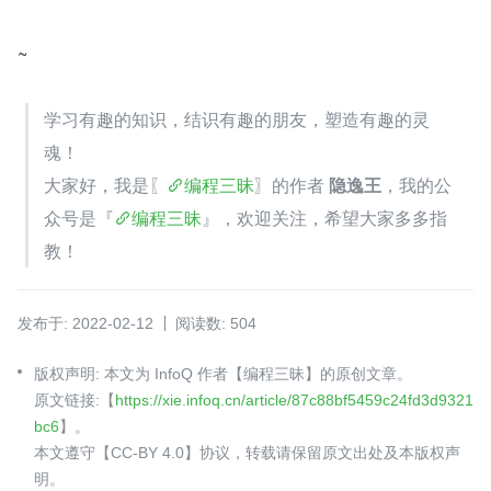
~
学习有趣的知识，结识有趣的朋友，塑造有趣的灵
魂！
大家好，我是〖
编程三昧
〗的作者 
隐逸王
，我的公
众号是『
编程三昧
』，欢迎关注，希望大家多多指
教！
发布于: 2022-02-12
阅读数: 504
版权声明: 本文为 InfoQ 作者【编程三昧】的原创文章。
原文链接:【
https://xie.infoq.cn/article/87c88bf5459c24fd3d9321
bc6
】。
本文遵守【CC-BY 4.0】协议，转载请保留原文出处及本版权声
明。