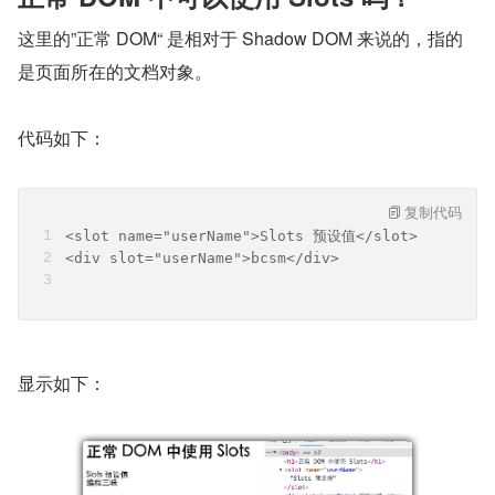
这里的”正常 DOM“ 是相对于 Shadow DOM 来说的，指的
是页面所在的文档对象。
代码如下：
复制代码
<slot name="userName">Slots 预设值</slot>
<div slot="userName">bcsm</div>
显示如下：