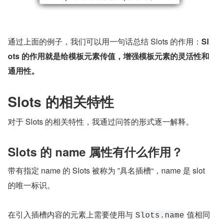
通过上面的例子，我们可以用一句话总结 Slots 的作用：
Sl
ots 的作用就是给模板元素传值，增强模板元素的灵活性和
通用性。
Slots 的相关特性
对于 Slots 的相关特性，我通过问答的形式逐一解释。
Slots 的 name 属性有什么作用？
带有指定 name 的 Slots 被称为 ”具名插槽“，name 是 slot 
的唯一标识。
在引入插槽内容的元素上需要使用与 
 值相同
Slots.name