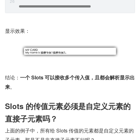
显示效果：
结论：
一个 Slots 可以接收多个传入值，且都会解析显示出
来
。
Slots 的传值元素必须是自定义元素的
直接子元素吗？
上面的例子中，所有给 Slots 传值的元素都是自定义元素的
子元素，那是不是非直接子元素不行呢？