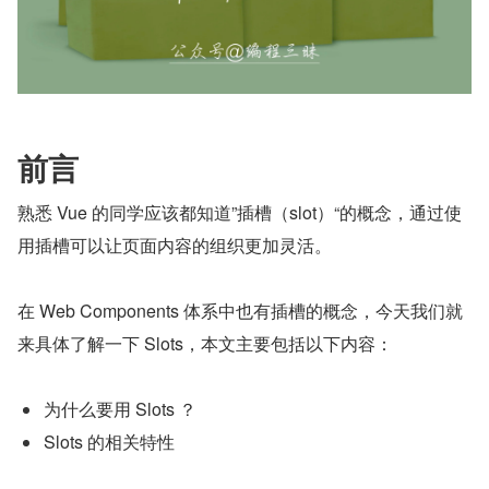
前言
熟悉 Vue 的同学应该都知道”插槽（slot）“的概念，通过使
用插槽可以让页面内容的组织更加灵活。
在 Web Components 体系中也有插槽的概念，今天我们就
来具体了解一下 Slots，本文主要包括以下内容：
为什么要用 Slots ？
Slots 的相关特性