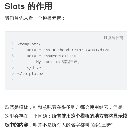
Slots 的作用
我们首先来看一个模板元素：
复制代码
<template>
    <div class = "header">MY CARD</div>
    <div class="details">
        My name is 编程三昧。
    </div>
</template>
既然是模板，那就意味着在很多地方都会使用到它，但是，
这里会存在一个问题：
所有使用这个模板的地方都将显示模
板中的内容
，即并不是所有人的名字都叫 ”编程三昧“。