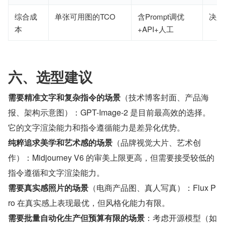
综合成
单张可用图的TCO
含Prompt调优
决定
本
+API+人工
六、选型建议
需要精准文字和复杂指令的场景
（技术博客封面、产品海
报、架构示意图）：GPT-Image-2 是目前最高效的选择。
它的文字渲染能力和指令遵循能力是差异化优势。
纯粹追求美学和艺术感的场景
（品牌视觉大片、艺术创
作）：Midjourney V6 的审美上限更高，但需要接受较低的
指令遵循和文字渲染能力。
需要真实感照片的场景
（电商产品图、真人写真）：Flux P
ro 在真实感上表现最优，但风格化能力有限。
需要批量自动化生产但预算有限的场景
：考虑开源模型（如 