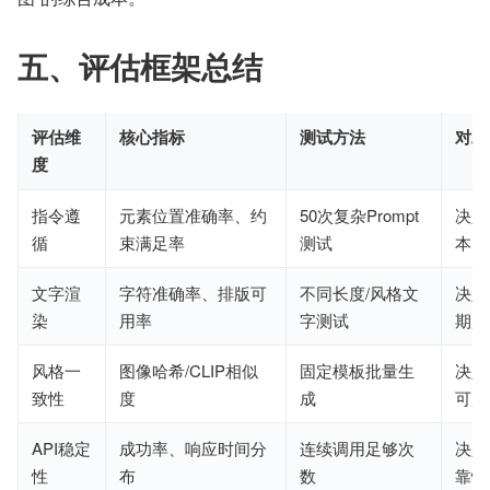
五、评估框架总结
评估维
核心指标
测试方法
对工
度
指令遵
元素位置准确率、约
50次复杂Prompt
决定
循
束满足率
测试
本
文字渲
字符准确率、排版可
不同长度/风格文
决定
染
用率
字测试
期加
风格一
图像哈希/CLIP相似
固定模板批量生
决定
致性
度
成
可用
API稳定
成功率、响应时间分
连续调用足够次
决定
性
布
数
靠性