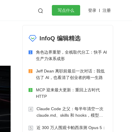
登录
注册

写点什么
效工作
数据库
Python
音视频
InfoQ 编辑精选
golang
微服务架构
flutter
角色边界重塑，全栈取代分工：快手 AI
1
生产力体系成形
Jeff Dean 离职前最后一次对话：我低
2
估了 AI，也看清了创业者的唯一生路
MCP 迎来最大更新：重回上古时代
3
HTTP
Claude Code 之父：每半年清空一次
4
claude.md、skills 和 hooks，模型自
己会想办法
近 300 万人围观卡帕西亲测 Opus 5：
5