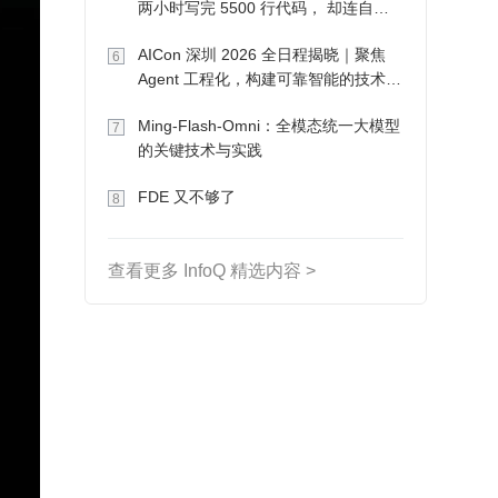
两小时写完 5500 行代码， 却连自己
写的游戏都玩不了
AICon 深圳 2026 全日程揭晓｜聚焦
6
Agent 工程化，构建可靠智能的技术路
径
Ming-Flash-Omni：全模态统一大模型
7
的关键技术与实践
FDE 又不够了
8
查看更多 InfoQ 精选内容 >