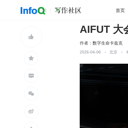
首页
AIFUT 
移动开发
Java
开源
架构
O

前端
AI
大数据
团队管理
作者：
数字生命卡兹克
查看更多
2026-04-06
北京




