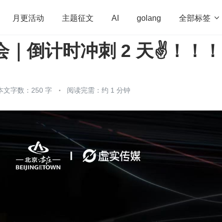
全部标签

月更活动
主题征文
AI
golang
大会｜倒计时冲刺 2 天✌️！！！
penHarmony
算法
学习方法
Web3.0
高
程序员
运维
深度思考
低代码
redis
本文字数：250 字
阅读完需：约 1 分钟