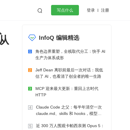
登录
注册

写点什么
管、
效工作
数据库
Python
音视频
从
InfoQ 编辑精选
golang
微服务架构
flutter
角色边界重塑，全栈取代分工：快手 AI
1
生产力体系成形
Jeff Dean 离职前最后一次对话：我低
2
估了 AI，也看清了创业者的唯一生路
MCP 迎来最大更新：重回上古时代
3
HTTP
Claude Code 之父：每半年清空一次
4
claude.md、skills 和 hooks，模型自
己会想办法
近 300 万人围观卡帕西亲测 Opus 5：
5