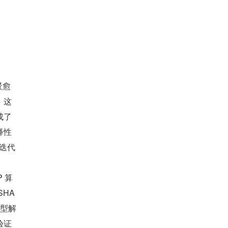
景愈
，这
成了
释性
迭代
P 算
HA
模型解
证 