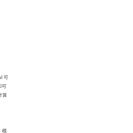
I 可
和可
计算
、模