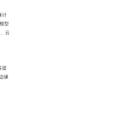
缘计
 模型
算、云
客提
级边缘