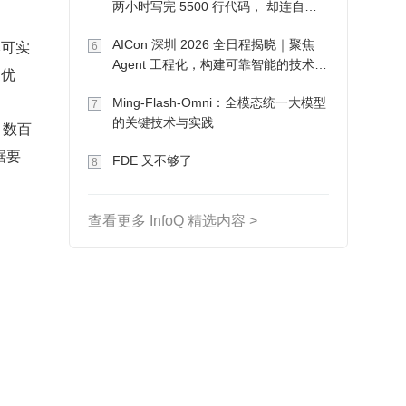
两小时写完 5500 行代码， 却连自己
写的游戏都玩不了
本可实
AICon 深圳 2026 全日程揭晓｜聚焦
6
Agent 工程化，构建可靠智能的技术路
更优
径
Ming-Flash-Omni：全模态统一大模型
7
的关键技术与实践
、数百
据要
FDE 又不够了
8
查看更多 InfoQ 精选内容 >