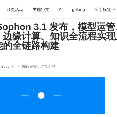
全部标签

月更活动
主题征文
AI
golang
ophon 3.1 发布，模型运
penHarmony
算法
学习方法
Web3.0
高
、边缘计算、知识全流程实现
程序员
运维
深度思考
低代码
redis
能的全链路构建
2656 字
阅读完需：约 9 分钟