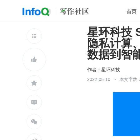
首页
星环科技 S
移动开发
Java
开源
架构
O

隐私计算
前端
AI
大数据
团队管理
数据到智
查看更多


作者：
星环科技
2022-05-10
本文字数：


