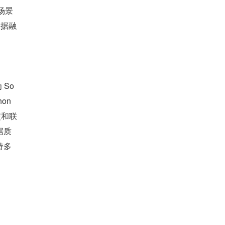
场景
数据融
 So
n 
交和联
据质
持多