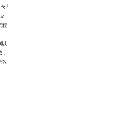
型仓库
应
流程
则以
域，
营效