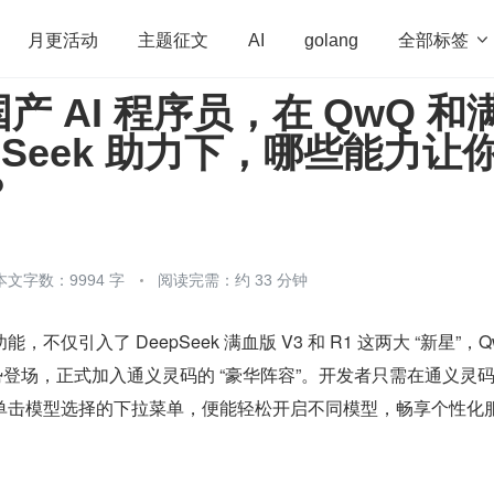
全部标签

月更活动
主题征文
AI
golang
产 AI 程序员，在 QwQ 和
penHarmony
算法
学习方法
Web3.0
高
epSeek 助力下，哪些能力让
程序员
运维
深度思考
低代码
redis
？
本文字数：9994 字
阅读完需：约 33 分钟
不仅引入了 DeepSeek 满血版 V3 和 R1 这两大 “新星”，Q
Q 也强势登场，正式加入通义灵码的 “豪华阵容”。开发者只需在通义灵
单击模型选择的下拉菜单，便能轻松开启不同模型，畅享个性化