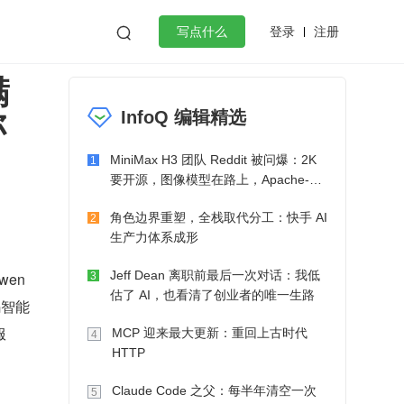
登录
注册

写点什么
满
效工作
数据库
Python
音视频
你
InfoQ 编辑精选
golang
微服务架构
flutter
MiniMax H3 团队 Reddit 被问爆：2K
1
要开源，图像模型在路上，Apache-2.0
也在考虑了
角色边界重塑，全栈取代分工：快手 AI
2
生产力体系成形
Jeff Dean 离职前最后一次对话：我低
wen
3
估了 AI，也看清了创业者的唯一生路
码智能
服
MCP 迎来最大更新：重回上古时代
4
HTTP
Claude Code 之父：每半年清空一次
5