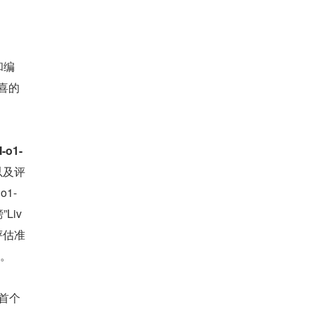
和编
喜的
o1-
以及评
o1-
Liv
评估准
1。
内首个