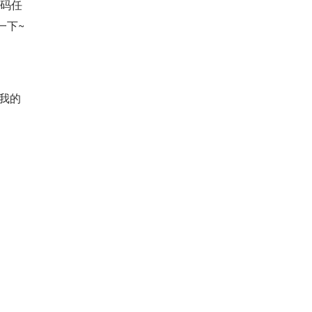
编码任
一下~
我的