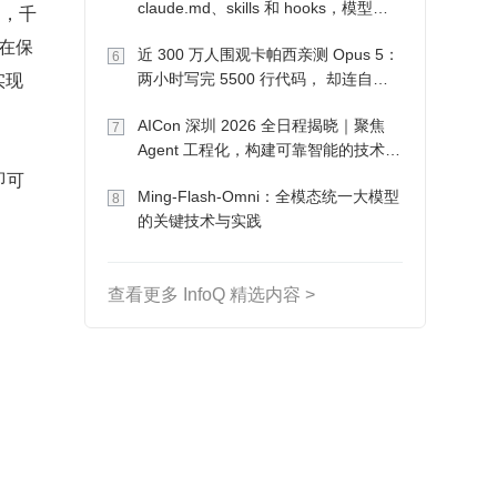
claude.md、skills 和 hooks，模型自
习，千
己会想办法
。在保
近 300 万人围观卡帕西亲测 Opus 5：
6
实现
两小时写完 5500 行代码， 却连自己
写的游戏都玩不了
AICon 深圳 2026 全日程揭晓｜聚焦
7
Agent 工程化，构建可靠智能的技术路
径
即可
Ming-Flash-Omni：全模态统一大模型
8
的关键技术与实践
查看更多 InfoQ 精选内容 >