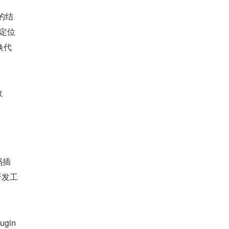
的结
定位
换代
效
码插
开发工
gin