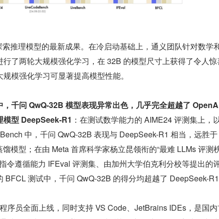
是阿里探索推理模型的最新成果。在冷启动基础上，通义团队针对数学
行了两轮大规模强化学习，在 32B 的模型尺寸上获得了令人惊
大规模强化学习可显著提高模型性能。
问 QwQ-32B 模型表现异常出色，几乎完全超越了 OpenAI-
型 DeepSeek-R1
：在测试数学能力的 AIME24 评测集上，
Bench 中，千问 QwQ-32B 表现与 DeepSeek-R1 相当，远胜于 
 蒸馏模型；在由 Meta 首席科学家杨立昆领衔的“最难 LLMs 评测榜”
的指令遵循能力 IFEval 评测集、由加州大学伯克利分校等提出的
FCL 测试中，千问 QwQ-32B 的得分均超越了 DeepSeek-R
 程序员全面上线，同时支持 VS Code、JetBrains IDEs，是国