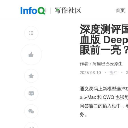
首页
深度测评国
移动开发
Java
开源
架构
O

血版 De
前端
AI
大数据
团队管理
眼前一亮
查看更多


作者：
阿里巴巴云原生
2025-03-10
浙江

通义灵码上新模型选择功能，

2.5-Max 和 QW
问答窗口的输入框中，

务。