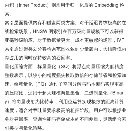
内积（Inner Product）则常用于归一化后的 Embedding 检
索。
索引层面提供内存和磁盘两类方案。对于延迟要求极高的在
线检索场景，HNSW 图索引在百万级向量规模下可以获得
亚毫秒级响应。对于数据量更大、成本更敏感的场景，IVF 
索引通过聚类划分将检索范围收敛到少量簇内，大幅降低内
存占用的同时保持较高的召回率。
量化压缩方面，标量量化（SQ）将浮点向量压缩为低精度
整数表示，以较小的精度损失换取数倍的存储节省和检索加
速。乘积量化（PQ）通过子空间分解与码本编码实现更高
的压缩比，适用于超大规模向量集合。二进制量化（Binar
y）将向量映射为比特串，利用位运算实现极致的距离计算
速度，适合对吞吐量要求极高的粗筛阶段。用户可以根据业
务对召回率、查询性能与存储成本的不同侧重，灵活组合索
引类型与量化策略。