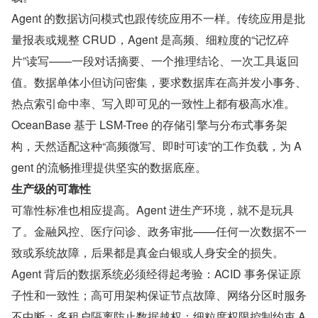
Agent 的数据访问模式也跟传统应用不一样。传统应用是批
量报表或规整 CRUD，Agent 是高频、细粒度的“记忆碎
片”读写——一段对话摘要、一个推理结论、一次工具返回
值。数据单体小但访问密集，要求数据库在高并发小事务、
热点索引命中率、写入即可见的一致性上都有极高水准。
OceanBase 基于 LSM-Tree 的存储引擎与分布式事务架
构，天然适配这种“高频微写、即时可读”的工作负载，为 A
gent 的流畅推理提供坚实的数据底座。
生产级的可靠性
可靠性标准也相应提高。Agent 进生产环境，就不是玩具
了。金融风控、医疗问诊、政务审批——任何一次数据不一
致或系统故障，后果都是真金白银或人身安全的损失。
Agent 背后的数据系统必须经得起考验：ACID 事务保证原
子性和一致性；高可用架构保证节点故障、网络分区时服务
不中断；多租户隔离防止数据越权；细粒度权限控制约束 A