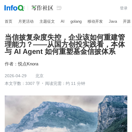

登录
首页
月更活动
主题征文
AI
golang
移动开发
Java
开源
当信披复杂度失控，企业该如何重建管
理能力？——从国方创投实践看，本体
与 AI Agent 如何重塑基金信披体系
作者：
悦点Knora
2026-04-29
北京
本文字数：3307 字
阅读完需：约 11 分钟