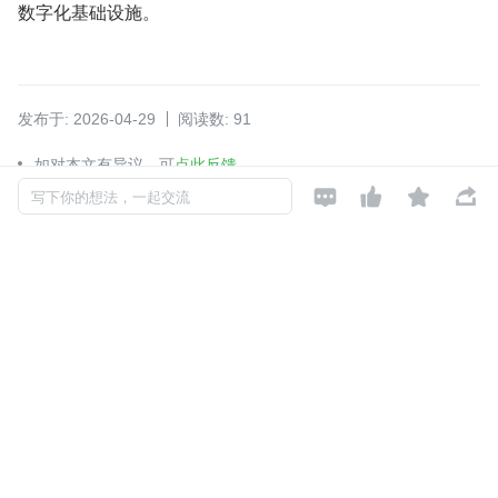
数字化基础设施。
发布于: 2026-04-29
阅读数: 91
如对本文有异议，可
点此反馈




写下你的想法，一起交流
悦点Knora
关注

还未添加个人签名
2026-04-16 加入
还未添加个人简介
评论
暂无评论