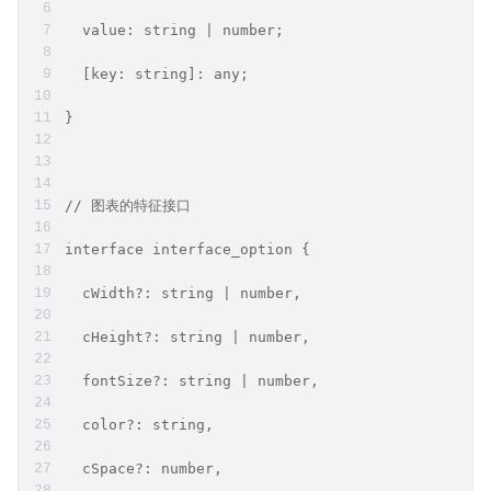
  value: string | number;
  [key: string]: any;
}
// 图表的特征接口
interface interface_option {
  cWidth?: string | number,
  cHeight?: string | number,
  fontSize?: string | number,
  color?: string,
  cSpace?: number,