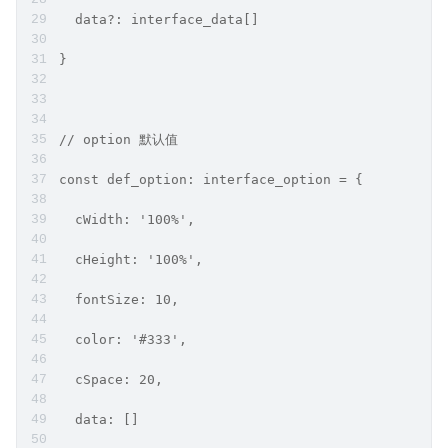
  data?: interface_data[]
}
// option 默认值
const def_option: interface_option = {
  cWidth: '100%',
  cHeight: '100%',
  fontSize: 10,
  color: '#333',
  cSpace: 20,
  data: []