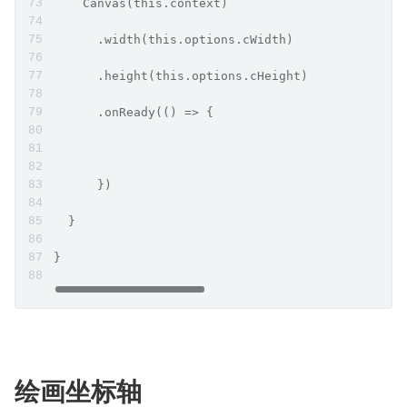
    Canvas(this.context)
      .width(this.options.cWidth)
      .height(this.options.cHeight)
      .onReady(() => {
      })
  }
}
绘画坐标轴