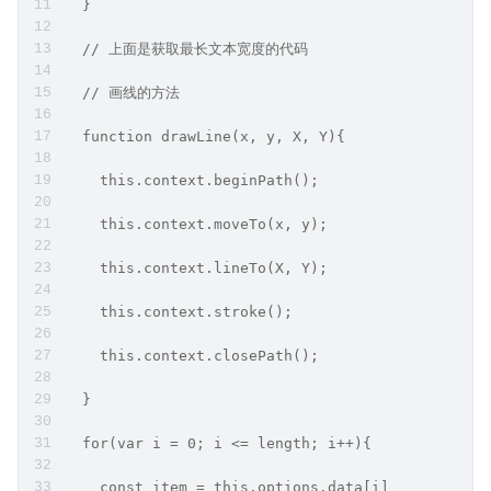
  }
  // 上面是获取最长文本宽度的代码
  // 画线的方法
  function drawLine(x, y, X, Y){
    this.context.beginPath();
    this.context.moveTo(x, y);
    this.context.lineTo(X, Y);
    this.context.stroke();
    this.context.closePath();
  }
  for(var i = 0; i <= length; i++){
    const item = this.options.data[i]