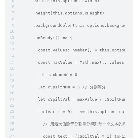
      .width(this.options.cWidth)
      .height(this.options.cHeight)
      .backgroundColor(this.options.backgroundCo
      .onReady(() => {
        const values: number[] = this.options.da
        const maxValue = Math.max(...values)
        let maxNameW = 0
        let cSpiltNum = 5 // 分割等分
        let cSpiltVal = maxValue / cSpiltNum 
        for(var i = 0; i <= this.options.data.le
          // 用最大值除于分割等分得到每一个文本的间
          const text = (cSpiltVal * i).toFixed(0