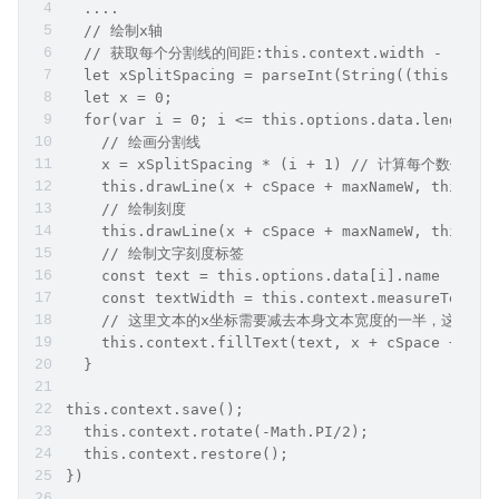
  ....  
  // 绘制x轴  
  // 获取每个分割线的间距:this.context.width - 20为
  let xSplitSpacing = parseInt(String((this.cont
  let x = 0;  
  for(var i = 0; i <= this.options.data.length; 
    // 绘画分割线  
    x = xSplitSpacing * (i + 1) // 计算每个数值的x
    this.drawLine(x + cSpace + maxNameW, this.co
    // 绘制刻度  
    this.drawLine(x + cSpace + maxNameW, this.co
    // 绘制文字刻度标签  
    const text = this.options.data[i].name  
    const textWidth = this.context.measureTex
    // 这里文本的x坐标需要减去本身文本宽度的一半，这样才
    this.context.fillText(text, x + cSpace + max
  }
this.context.save();  
  this.context.rotate(-Math.PI/2);  
  this.context.restore();  
})