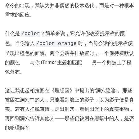
命令的出现，我认为并非偶然的技术迭代，而是对一种根本
需求的回应。
什么是 
？简单来说，它允许你改变提示栏的颜
/color
色。当你输入 
 时，当前会话的提示栏便
/color orange
呈现出橙色的面貌。两个会话并排放置时，一个保持着默认
的颜色——与你 iTerm2 主题相匹配——另一个则披上了橙
色外衣。
这让我想起柏拉图在《理想国》中提出的“洞穴隐喻”。那些
被困在洞穴中的人，只能看到墙上的影子，以为影子便是真
实。若有人挣脱束缚，走出洞穴，看到阳光下的真实事物，
再回到洞穴告诉其他人——那些仍被困在黑暗中的人，是否
能够理解？