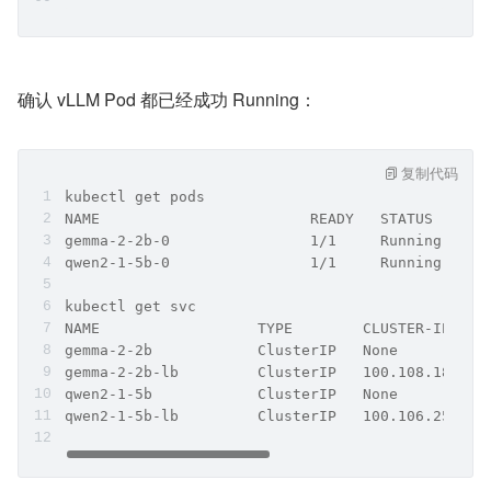
确认 vLLM Pod 都已经成功 Running：
复制代码
kubectl get pods
NAME                        READY   STATUS    RE
gemma-2-2b-0                1/1     Running   0 
qwen2-1-5b-0                1/1     Running   0 
kubectl get svc
NAME                  TYPE        CLUSTER-IP    
gemma-2-2b            ClusterIP   None          
gemma-2-2b-lb         ClusterIP   100.108.18.194
qwen2-1-5b            ClusterIP   None          
qwen2-1-5b-lb         ClusterIP   100.106.253.20