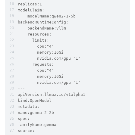
replicas:1
modelClaim:
    modelName:qwen2-1-5b
backendRuntimeConfig:
    backendName:vllm
    resources:
      limits:
        cpu:"4"
        memory:16Gi
        nvidia.com/gpu:"1"
      requests:
        cpu:"4"
        memory:16Gi
        nvidia.com/gpu:"1"
---
apiVersion:llmaz.io/v1alpha1
kind:OpenModel
metadata:
name:gemma-2-2b
spec:
familyName:gemma
source: