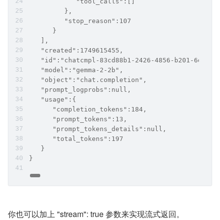
            "tool_calls":[]
         },
         "stop_reason":107
      }
   ],
   "created":1749615455,
   "id":"chatcmpl-83cd88b1-2426-4856-b201-6deff1
   "model":"gemma-2-2b",
   "object":"chat.completion",
   "prompt_logprobs":null,
   "usage":{
      "completion_tokens":184,
      "prompt_tokens":13,
      "prompt_tokens_details":null,
      "total_tokens":197
   }
}
你也可以加上 "stream": true 参数来实现流式返回。