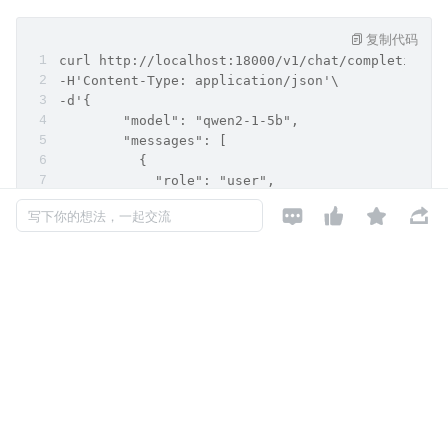
复制代码
curl http://localhost:18000/v1/chat/completions\
-H'Content-Type: application/json'\
-d'{
        "model": "qwen2-1-5b",
        "messages": [
          {
            "role": "user",
            "content": "Who are you?"




写下你的想法，一起交流
          }
        ]
      }'
# 响应
{
   "choices":[
      {
         "finish_reason":"stop",
         "index":0,
         "logprobs":null,