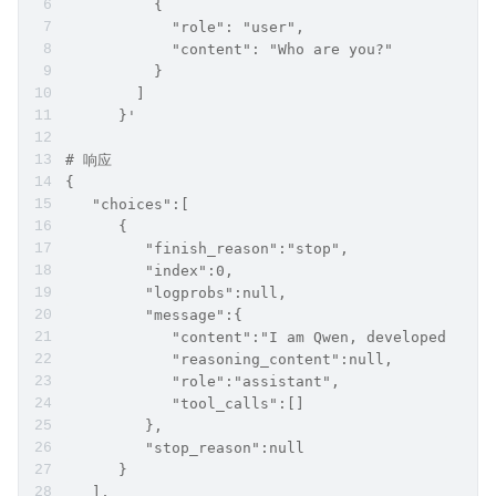
          {
            "role": "user",
            "content": "Who are you?"
          }
        ]
      }'
# 响应
{
   "choices":[
      {
         "finish_reason":"stop",
         "index":0,
         "logprobs":null,
         "message":{
            "content":"I am Qwen, developed by A
            "reasoning_content":null,
            "role":"assistant",
            "tool_calls":[]
         },
         "stop_reason":null
      }
   ],