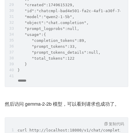
   "created":1749615329,
   "id":"chatcmpl-bad4e501-fa2c-4af1-a30f-74b34a
   "model":"qwen2-1-5b",
   "object":"chat.completion",
   "prompt_logprobs":null,
   "usage":{
      "completion_tokens":89,
      "prompt_tokens":33,
      "prompt_tokens_details":null,
      "total_tokens":122
   }
}
然后访问 gemma-2-2b 模型，可以看到请求也成功了。
复制代码
curl http://localhost:18000/v1/chat/completions\