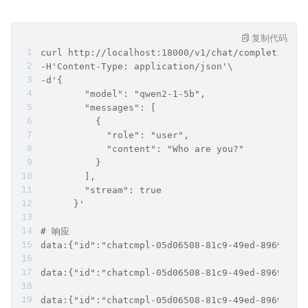
复制代码
curl http://localhost:18000/v1/chat/completions\
-H'Content-Type: application/json'\
-d'{
        "model": "qwen2-1-5b",
        "messages": [
          {
            "role": "user",
            "content": "Who are you?"
          }
        ],
        "stream": true
      }'
# 响应
data:{"id":"chatcmpl-05d06508-81c9-49ed-8969-106
data:{"id":"chatcmpl-05d06508-81c9-49ed-8969-106
data:{"id":"chatcmpl-05d06508-81c9-49ed-8969-106