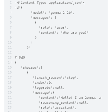
-H'Content-Type: application/json'\
-d'{
        "model": "gemma-2-2b",
        "messages": [
          {
            "role": "user",
            "content": "Who are you?"
          }
        ]
      }'
# 响应
{
   "choices":[
      {
         "finish_reason":"stop",
         "index":0,
         "logprobs":null,
         "message":{
            "content":"Hello! I am Gemma, an AI 
            "reasoning_content":null,
            "role":"assistant",