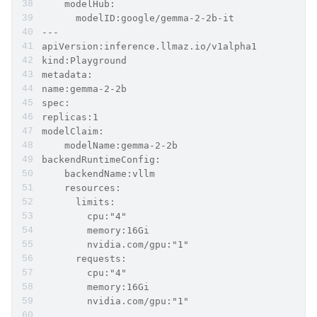
    modelHub:
      modelID:google/gemma-2-2b-it
---
apiVersion:inference.llmaz.io/v1alpha1
kind:Playground
metadata:
name:gemma-2-2b
spec:
replicas:1
modelClaim:
    modelName:gemma-2-2b
backendRuntimeConfig:
    backendName:vllm
    resources:
      limits:
        cpu:"4"
        memory:16Gi
        nvidia.com/gpu:"1"
      requests:
        cpu:"4"
        memory:16Gi
        nvidia.com/gpu:"1"