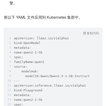
擎。
将以下 YAML 文件应用到 Kubernetes 集群中。
复制代码
apiVersion: llmaz.io/v1alpha1
kind:OpenModel
metadata:
name:qwen2-1-5b
spec:
familyName:qwen2
source:
    modelHub:
      modelID:Qwen/Qwen2.5-1.5B-Instruct
---
apiVersion:inference.llmaz.io/v1alpha1
kind:Playground
metadata:
name:qwen2-1-5b
spec: