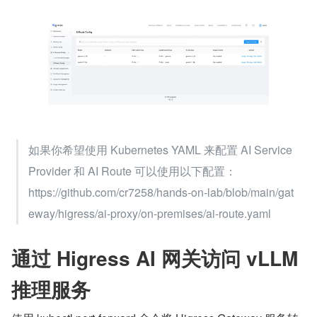
如果你希望使用 Kubernetes YAML 来配置 AI Service 
Provider 和 AI Route 可以使用以下配置：
https://github.com/cr7258/hands-on-lab/blob/main/gat
eway/higress/ai-proxy/on-premises/ai-route.yaml
通过 Higress AI 网关访问 vLLM 
推理服务