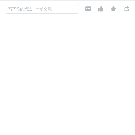
链表 
- 长于增删，短于查找




写下你的想法，一起交流
Hash 表
通常是数组和链表的结合体。
栈
先进后出 - 线程调用栈
队列
先进先出 - 生产者消费者队列
二叉排序树
便于二叉查找