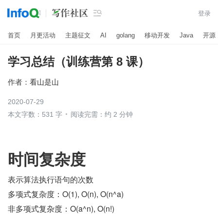

登录
首页
月更活动
主题征文
AI
golang
移动开发
Java
开源
学习总结（训练营第 8 课）
作者：
看山是山
2020-07-29
本文字数：531 字
阅读完需：约 2 分钟
时间复杂度
表示算法执行语句的次数
多项式复杂度：O(1), O(n), O(n^a)
非多项式复杂度：O(a^n), O(n!)