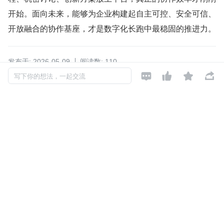
开始。面向未来，能够为企业构建起自主可控、安全可信、
开放融合的协作基座，才是数字化长跑中最稳固的推进力。
发布于: 2026-05-09
阅读数: 110




写下你的想法，一起交流
如对本文有异议，可
点此反馈
数字资产
数据安全
企业协作
私有化部署
安全合规
web的人
关注

还未添加个人签名
2026-04-09 加入
还未添加个人简介
评论