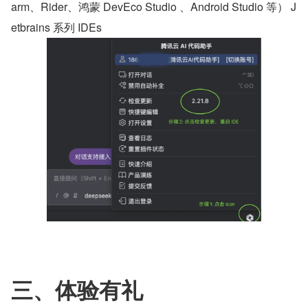
arm、Rider、鸿蒙 DevEco Studio 、Android Studio 等） J
etbrains 系列 IDEs
三、体验有礼