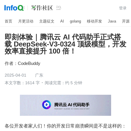

登录
首页
月更活动
主题征文
AI
golang
移动开发
Java
开源
即刻体验｜腾讯云 AI 代码助手正式搭
载 DeepSeek-V3-0324 顶级模型，开发
效率直接提升 100 倍！
作者：
CodeBuddy
2025-04-01
广东
本文字数：1614 字
阅读完需：约 5 分钟
各位开发者家人们！你的开发日常崩溃瞬间是不是这样的：