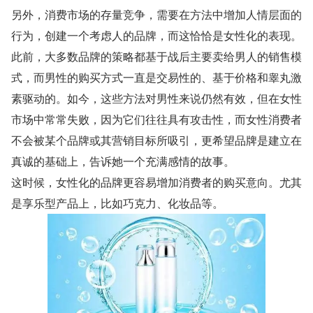
另外，消费市场的存量竞争，需要在方法中增加人情层面的
行为，创建一个考虑人的品牌，而这恰恰是女性化的表现。
此前，大多数品牌的策略都基于战后主要卖给男人的销售模
式，而男性的购买方式一直是交易性的、基于价格和睾丸激
素驱动的。如今，这些方法对男性来说仍然有效，但在女性
市场中常常失败，因为它们往往具有攻击性，而女性消费者
不会被某个品牌或其营销目标所吸引，更希望品牌是建立在
真诚的基础上，告诉她一个充满感情的故事。
这时候，女性化的品牌更容易增加消费者的购买意向。尤其
是享乐型产品上，比如巧克力、化妆品等。