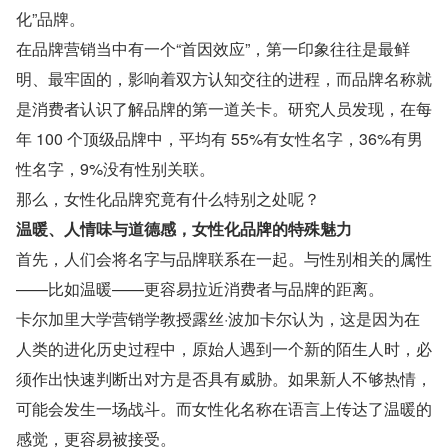
化”品牌。
在品牌营销当中有一个“首因效应”，第一印象往往是最鲜
明、最牢固的，影响着双方认知交往的进程，而品牌名称就
是消费者认识了解品牌的第一道关卡。研究人员发现，在每
年 100 个顶级品牌中，平均有 55%有女性名字，36%有男
性名字，9%没有性别关联。
那么，女性化品牌究竟有什么特别之处呢？
温暖、人情味与道德感，女性化品牌的特殊魅力
首先，人们会将名字与品牌联系在一起。与性别相关的属性
——比如温暖——更容易拉近消费者与品牌的距离。
卡尔加里大学营销学教授露丝·波加卡尔认为，这是因为在
人类的进化历史过程中，原始人遇到一个新的陌生人时，必
须作出快速判断出对方是否具有威胁。如果新人不够热情，
可能会发生一场战斗。而女性化名称在语言上传达了温暖的
感觉，更容易被接受。