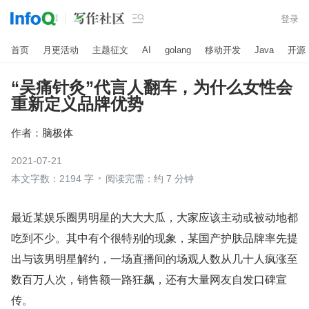

登录
首页
月更活动
主题征文
AI
golang
移动开发
Java
开源
“吴痛针灸”代言人翻车，为什么女性会
重新定义品牌优势
作者：
脑极体
2021-07-21
本文字数：2194 字
阅读完需：约 7 分钟
最近某娱乐圈男明星的大大大瓜，大家应该主动或被动地都
吃到不少。其中有个很特别的现象，某国产护肤品牌率先提
出与该男明星解约，一场直播间的场观人数从几十人疯涨至
数百万人次，销售额一路狂飙，还有大量网友自发口碑宣
传。