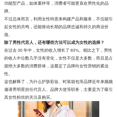
功能型产品，如体重秤等，消费者可能更喜欢男性化的品
牌。
不过总体而言，利用女性特质来构建产品和服务，不仅能引
起女性的共鸣，还能推动长期的品牌忠诚和持久的商业价
值。
除了男性代言人，还有哪些方法可以成为女性的选择？
在过去 30 年中，女性的收入增长了 63%。相比之下，男性
的收入中位数几乎没有变化，女性不仅是大多数，而且是占
据绝大多数的消费群体，这奠定了品牌向女性营销的紧迫
性。
这也解释了，为什么护肤彩妆、时装箱包等品牌近年来频频
邀请男明星担任代言人、品牌大使等职务，主要是为了吸引
其女性粉丝的关注及购买。