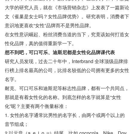
大学的研究人员，就在《市场营销杂志》上发表了一篇新论
文《雀巢是女士吗？女性品牌优势》。研究表明，消费者下
意识地更喜欢“女性”品牌而不是男性品牌。
在女性意识崛起、粉丝消费当道的当下，究竟该如何打造女
性化品牌，真的值得重新学一下。
想不到吧，可口可乐、迪斯尼都是女性化品牌课代表
研究人员发现，过去二十年中，Interbrand 全球顶级品牌排
行榜上排名最高的公司，比排名较低的公司拥有更多的女性
名字。
耐克、可口可乐和迪斯尼等标志性品牌，都有一个共同点，
那就是有着女性化的名称。到底怎样的名字就算是“女性
化”呢？主要有两个衡量标准：
1. 女性的名字通常比男性的名字长，由两个或两个以上的
音节组成；
2.以元音（a, e, i, o, u）结尾。比如 cococola、Nike、Dov