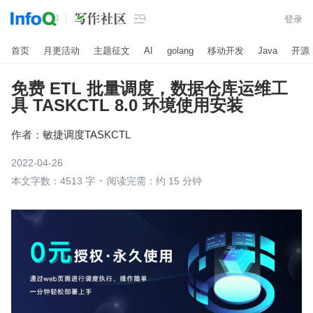

登录
首页
月更活动
主题征文
AI
golang
移动开发
Java
开源
免费 ETL 批量调度，数据仓库运维工
具 TASKCTL 8.0 环境使用安装
作者：
敏捷调度TASKCTL
2022-04-26
本文字数：4513 字
阅读完需：约 15 分钟