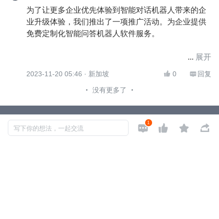
为了让更多企业优先体验到智能对话机器人带来的企
业升级体验，我们推出了一项推广活动。为企业提供
免费定制化智能问答机器人软件服务。
展开
如果您对此免费服务感兴趣，可以提交申请到
2023-11-20 05:46
· 新加坡
0
回复


https://wj.qq.com/s2/13561822/d41d/
。我们将审核您
没有更多了
的提交并尽快回复。感谢您对我们的信任。
Copyright © 2026, Geekbang Technology Ltd. All rights reserved. 极客邦控
1




写下你的想法，一起交流
股（北京）有限公司
京 ICP 备 16027448 号 - 5
产品资质
京公网安备 11010502039052号