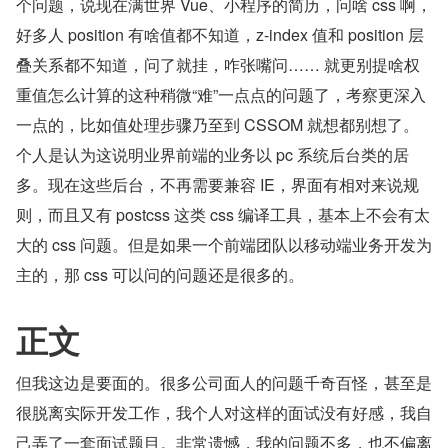
个问题，说现在满世界 Vue、小程序的简历，问啥 css 啊，
好多人 position 有啥值都不知道，z-index 值和 position 层
叠关系都不知道，问了就挂，咋张嘴问…… 就更别提啥权
重值怎么计算的这种稍微“难”一点点的问题了，考察更深入
一点的，比如值处理步骤乃至到 CSSOM 就想都别想了。
个人是认为这说明业界前端的业务以 pc 系统后台类的居
多。现在这些后台，不再需要兼容 IE，界面有相对来说规
则，而且又有 postcss 这类 css 编译工具，基本上不会有太
大的 css 问题。但是如果一个前端团队以移动端业务开发为
主的，那 css 可以问的问题还是很多的。
正文
但我这边是要面的。很多公司面人的问题千奇百怪，甚至是
很脱离实际开发工作，我个人对这样的面试没有好感，我自
己弄了一套面试题目。非常遗憾，我的问题不多，也不偏离