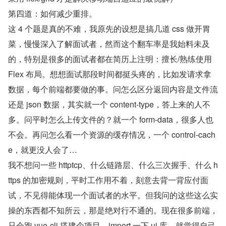
第四道：如何减少重排。
这 4 个题是真的不难，我原先的设想是搞几道 css 做开胃
菜，慢慢深入了解面试者，然而这个翻车率是我始料未及
的，特别是很多的面试者都在简历上注明：擅长/熟练使用 
Flex 布局。想想面试那段时间都挺头疼的，比如发请求拿
数据，每个前端都要做的事。问怎么区分返回内容是文件流
还是 json 数据，其实就一个 content-type，答上来的人不
多。问平时怎么上传文件的？就一个 form-data，很多人也
不会。再问怎么看一个资源的缓存情况，一个 control-cach
e，就更没人会了…
我不想问一些 httptcp、什么链路层、什么三次握手、什么 h
ttps 的加密规则，平时工作用不着，刻意去背一背应付面
试，不见得能体现一个面试者的水平。但我问的这些这么实
操的东西都不知所云，那是绝对行不通的。现在很多前端，
只会跑 vue-cli 搭建个项目，import 一下 ui 库，就觉得自己